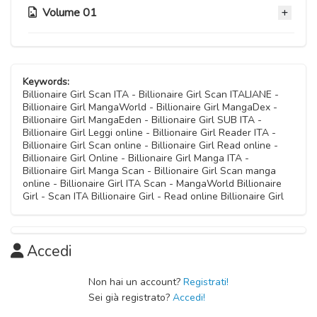
Volume 01
Capitolo 11
29 Ottobre 2020
Capitolo 05
Capitolo 10
29 Ottobre 2020
Keywords:
29 Ottobre 2020
Billionaire Girl Scan ITA - Billionaire Girl Scan ITALIANE -
Billionaire Girl MangaWorld - Billionaire Girl MangaDex -
Capitolo 04
Billionaire Girl MangaEden - Billionaire Girl SUB ITA -
Capitolo 09
29 Ottobre 2020
Billionaire Girl Leggi online - Billionaire Girl Reader ITA -
29 Ottobre 2020
Billionaire Girl Scan online - Billionaire Girl Read online -
Billionaire Girl Online - Billionaire Girl Manga ITA -
Capitolo 03
Billionaire Girl Manga Scan - Billionaire Girl Scan manga
Capitolo 08
29 Ottobre 2020
online - Billionaire Girl ITA Scan - MangaWorld Billionaire
29 Ottobre 2020
Girl - Scan ITA Billionaire Girl - Read online Billionaire Girl
Capitolo 02
Capitolo 07
29 Ottobre 2020
29 Ottobre 2020
Accedi
Capitolo 01
Capitolo 06
Non hai un account?
Registrati!
29 Ottobre 2020
Sei già registrato?
Accedi!
29 Ottobre 2020