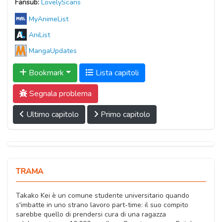
Fansub:
LovelyScans
MyAnimeList
AniList
MangaUpdates
Bookmark
Lista capitoli
Segnala problema
Ultimo capitolo
Primo capitolo
TRAMA
Takako Kei è un comune studente universitario quando
s'imbatte in uno strano lavoro part-time: il suo compito
sarebbe quello di prendersi cura di una ragazza