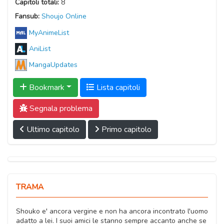
Capitoli totali:
8
Fansub:
Shoujo Online
MyAnimeList
AniList
MangaUpdates
Bookmark
Lista capitoli
Segnala problema
Ultimo capitolo
Primo capitolo
TRAMA
Shouko e' ancora vergine e non ha ancora incontrato l'uomo
adatto a lei. I suoi amici le stanno sempre accanto anche se