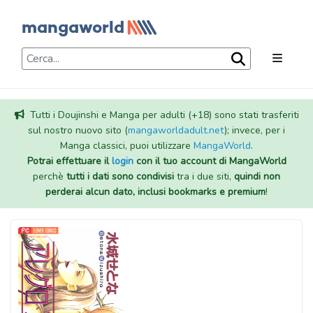
Tutti i Doujinshi e Manga per adulti (+18) sono stati trasferiti
sul nostro nuovo sito (
mangaworldadult.net
); invece, per i
Manga classici, puoi utilizzare
MangaWorld
.
Potrai effettuare il
login
con il tuo account di MangaWorld
perchè
tutti i dati sono condivisi
tra i due siti,
quindi non
perderai alcun dato, inclusi bookmarks e premium
!