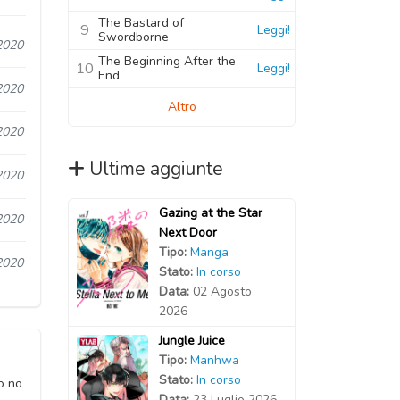
The Bastard of
9
Leggi!
Swordborne
2020
The Beginning After the
10
Leggi!
End
2020
Altro
2020
Ultime aggiunte
2020
Gazing at the Star
2020
Next Door
Tipo:
Manga
2020
Stato:
In corso
Data:
02 Agosto
2026
Jungle Juice
Tipo:
Manhwa
Stato:
In corso
o no
Data:
23 Luglio 2026