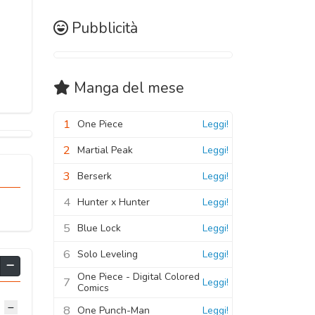
Pubblicità
Manga
del mese
1
One Piece
Leggi!
2
Martial Peak
Leggi!
3
Berserk
Leggi!
4
Hunter x Hunter
Leggi!
5
Blue Lock
Leggi!
6
Solo Leveling
Leggi!
One Piece - Digital Colored
7
Leggi!
Comics
8
One Punch-Man
Leggi!