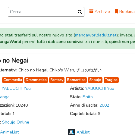
Archivio
Bookma
 stati trasferiti sul nostro nuovo sito (
mangaworldadult.net
); invece,
 MangaWorld
perchè
tutti i dati sono condivisi
tra i due siti,
quindi non pe
o no Negai
lternativi:
Chico no Negai, Chiko's Wish, チコのねがい
:
Commedia
Drammatico
Fantasy
Romantico
Shoujo
Tragico
:
YABUUCHI Yuu
Artista:
YABUUCHI Yuu
anga
Stato:
Finito
zzazioni:
18240
Anno di uscita:
2002
totali:
1
Capitoli totali:
6
:
Shoujo Online
AnimeList
AniList