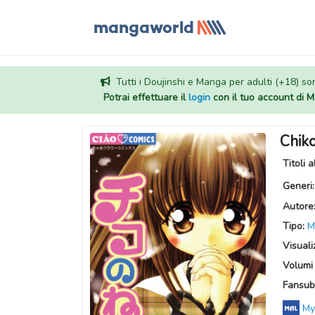
Tutti i Doujinshi e Manga per adulti (+18) sono
Potrai effettuare il
login
con il tuo account di
Chik
Titoli a
Generi
Autore
Tipo:
M
Visuali
Volumi 
Fansub
My