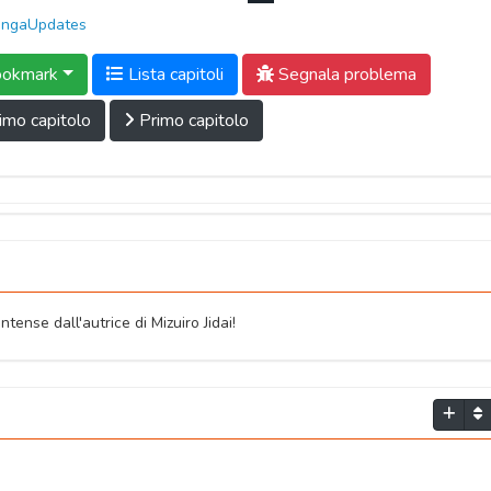
ngaUpdates
okmark
Lista capitoli
Segnala problema
imo capitolo
Primo capitolo
tense dall'autrice di Mizuiro Jidai!