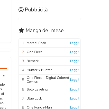
Pubblicità
Manga
del mese
1
Martial Peak
Leggi!
2
One Piece
Leggi!
3
Berserk
Leggi!
4
Hunter x Hunter
Leggi!
 mai
One Piece - Digital Colored
5
Leggi!
Comics
uudo
6
ci
Solo Leveling
Leggi!
 di
7
Blue Lock
Leggi!
uch
mo.
8
One Punch-Man
Leggi!
ceo e