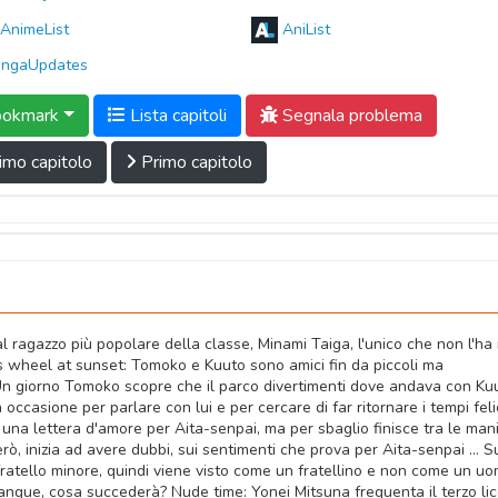
AnimeList
AniList
ngaUpdates
okmark
Lista capitoli
Segnala problema
imo capitolo
Primo capitolo
l ragazzo più popolare della classe, Minami Taiga, l'unico che non l'ha
ris wheel at sunset: Tomoko e Kuuto sono amici fin da piccoli ma
 Un giorno Tomoko scopre che il parco divertimenti dove andava con K
occasione per parlare con lui e per cercare di far ritornare i tempi feli
una lettera d'amore per Aita-senpai, ma per sbaglio finisce tra le mani
, inizia ad avere dubbi, sui sentimenti che prova per Aita-senpai ... S
ratello minore, quindi viene visto come un fratellino e non come un uo
ngue, cosa succederà? Nude time: Yonei Mitsuna frequenta il terzo li