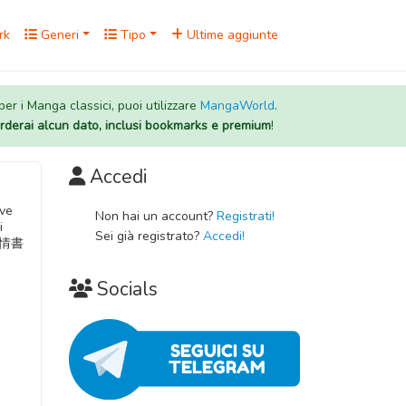
rk
Generi
Tipo
Ultime aggiunte
 per i Manga classici, puoi utilizzare
MangaWorld
.
rderai alcun dato, inclusi bookmarks e premium
!
Accedi
ove
Non hai un account?
Registrati!
i
Sei già registrato?
Accedi!
戀愛情書
Socials