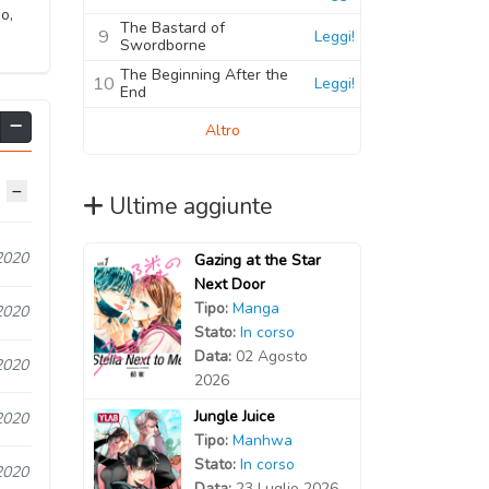
o,
The Bastard of
9
Leggi!
Swordborne
The Beginning After the
10
Leggi!
End
Altro
Ultime aggiunte
2020
Gazing at the Star
Next Door
Tipo:
Manga
2020
Stato:
In corso
Data:
02 Agosto
2020
2026
Jungle Juice
2020
Tipo:
Manhwa
Stato:
In corso
2020
Data:
23 Luglio 2026