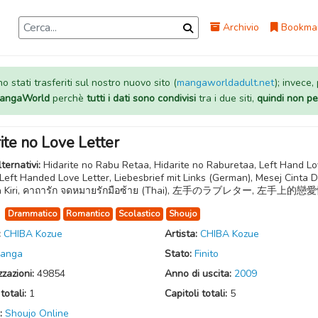
Archivio
Bookma
 stati trasferiti sul nostro nuovo sito (
mangaworldadult.net
); invece,
 MangaWorld
perchè
tutti i dati sono condivisi
tra i due siti,
quindi non pe
ite no Love Letter
lternativi:
Hidarite no Rabu Retaa, Hidarite no Raburetaa, Left Hand L
 Left Handed Love Letter, Liebesbrief mit Links (German), Mesej Cinta D
n Kiri, คาถารัก จดหมายรักมือซ้าย (Thai), 左手のラブレター, 左手上的
:
Drammatico
Romantico
Scolastico
Shoujo
:
CHIBA Kozue
Artista:
CHIBA Kozue
anga
Stato:
Finito
zzazioni:
49854
Anno di uscita:
2009
totali:
1
Capitoli totali:
5
:
Shoujo Online