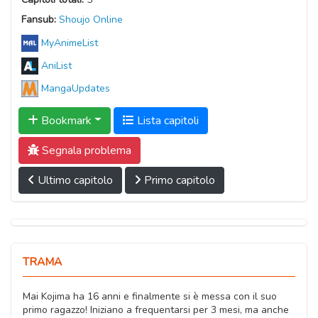
Fansub:
Shoujo Online
MyAnimeList
AniList
MangaUpdates
Bookmark
Lista capitoli
Segnala problema
Ultimo capitolo
Primo capitolo
TRAMA
Mai Kojima ha 16 anni e finalmente si è messa con il suo
primo ragazzo! Iniziano a frequentarsi per 3 mesi, ma anche