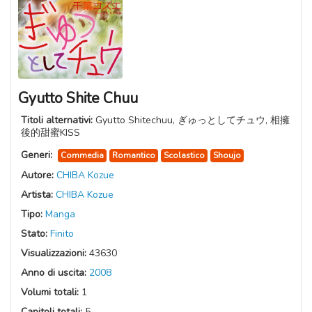
Gyutto Shite Chuu
Titoli alternativi:
Gyutto Shitechuu, ぎゅっとしてチュウ, 相擁
後的甜蜜KISS
Generi:
Commedia
Romantico
Scolastico
Shoujo
Autore:
CHIBA Kozue
Artista:
CHIBA Kozue
Tipo:
Manga
Stato:
Finito
Visualizzazioni:
43630
Anno di uscita:
2008
Volumi totali:
1
Capitoli totali:
5