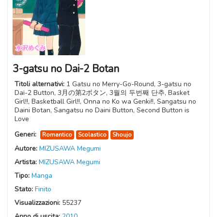
3-gatsu no Dai-2 Botan
Titoli alternativi:
1 Gatsu no Merry-Go-Round, 3-gatsu no
Dai-2 Button, 3月の第2ボタン, 3월의 두번째 단추, Basket
Girl!!, Basketball Girl!!, Onna no Ko wa Genki!!, Sangatsu no
Daini Botan, Sangatsu no Daini Button, Second Button is
Love
Generi:
Romantico
Scolastico
Shoujo
Autore:
MIZUSAWA Megumi
Artista:
MIZUSAWA Megumi
Tipo:
Manga
Stato:
Finito
Visualizzazioni:
55237
Anno di uscita:
2010