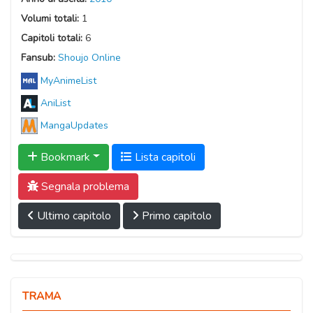
Volumi totali:
1
Capitoli totali:
6
Fansub:
Shoujo Online
MyAnimeList
AniList
MangaUpdates
Bookmark
Lista capitoli
Segnala problema
Ultimo capitolo
Primo capitolo
TRAMA