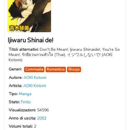
Ijiwaru Shinai de!
Titoli alternativi:
Don't Be Mean!, Ijiwaru Shinaide!, You're So
Mean!, รักยียวนกวนหัวใจ (Thai), イジワルしないで! (AOKI
Kotomi)
Generi:
Commedia
Romantico
Shoujo
Autore:
AOKI Kotomi
Artista:
AOKI Kotomi
Tipo:
Manga
Stato:
Finito
Visualizzazioni:
54596
Anno di uscita:
2002
Volumi totali:
2