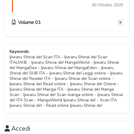
30 Ottobre 2020
Volume 01
Capitolo 04.5
30 Ottobre 2020
Keywords:
Ijiwaru Shinai de! Scan ITA - Ijiwaru Shinai de! Scan
ITALIANE - Ijiwaru Shinai de! MangaWorld - Ijiwaru Shinai
Capitolo 04
de! MangaDex - Ijiwaru Shinai de! MangaEden - Ijiwaru
30 Ottobre 2020
Shinai de! SUB ITA - Ijiwaru Shinai de! Leggi online - Ijiwaru
Shinai de! Reader ITA - Ijiwaru Shinai de! Scan online -
Ijiwaru Shinai de! Read online - Ijiwaru Shinai de! Online -
Capitolo 03
Ijiwaru Shinai de! Manga ITA - Ijiwaru Shinai de! Manga
30 Ottobre 2020
Scan - Ijiwaru Shinai de! Scan manga online - Ijiwaru Shinai
de! ITA Scan - MangaWorld Ijiwaru Shinai de! - Scan ITA
Ijiwaru Shinai de! - Read online Ijiwaru Shinai de!
Capitolo 02
30 Ottobre 2020
Accedi
Capitolo 01