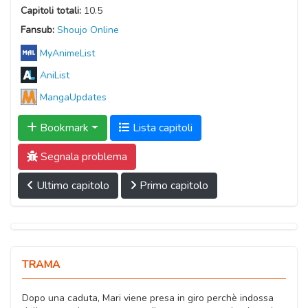
Capitoli totali:
10.5
Fansub:
Shoujo Online
MyAnimeList
AniList
MangaUpdates
Bookmark
Lista capitoli
Segnala problema
Ultimo capitolo
Primo capitolo
TRAMA
Dopo una caduta, Mari viene presa in giro perchè indossa