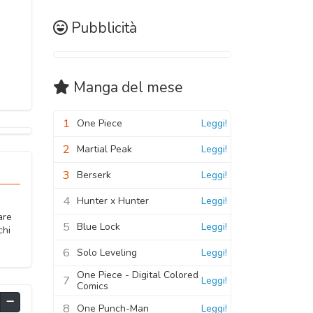
Pubblicità
Manga
del mese
1
One Piece
Leggi!
2
Martial Peak
Leggi!
3
Berserk
Leggi!
4
Hunter x Hunter
Leggi!
are
5
Blue Lock
Leggi!
chi
6
Solo Leveling
Leggi!
One Piece - Digital Colored
7
Leggi!
Comics
8
One Punch-Man
Leggi!