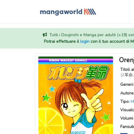
Tutti i Doujinshi e Manga per adulti (+18) sono
Potrai effettuare il
login
con il tuo account di
Oren
Titoli a
ジ革命
Generi
Autore
Tipo:
M
Visuali
Volumi 
Fansub