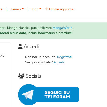
rk
Generi
Tipo
Ultime aggiunte
 per i Manga classici, puoi utilizzare
MangaWorld
.
rderai alcun dato, inclusi bookmarks e premium
!
Accedi
 オレン
Non hai un account?
Registrati!
Sei già registrato?
Accedi!
Socials