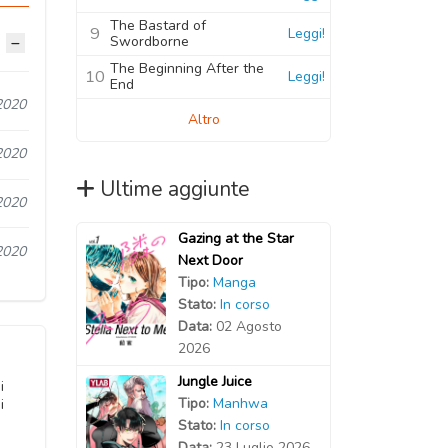
The Bastard of
9
Leggi!
Swordborne
The Beginning After the
10
Leggi!
End
2020
Altro
2020
Ultime aggiunte
2020
Gazing at the Star
2020
Next Door
Tipo:
Manga
Stato:
In corso
Data:
02 Agosto
2026
Jungle Juice
i
Tipo:
Manhwa
i
Stato:
In corso
Data:
23 Luglio 2026