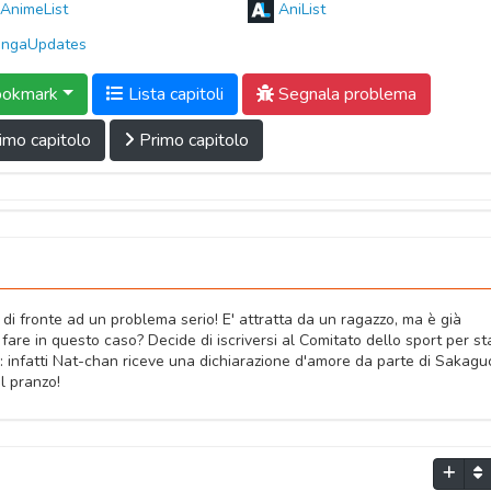
AnimeList
AniList
ngaUpdates
okmark
Lista capitoli
Segnala problema
imo capitolo
Primo capitolo
 di fronte ad un problema serio! E' attratta da un ragazzo, ma è già
re in questo caso? Decide di iscriversi al Comitato dello sport per st
e: infatti Nat-chan riceve una dichiarazione d'amore da parte di Sakagu
l pranzo!