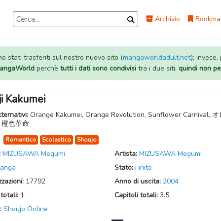
Archivio
Bookma
 stati trasferiti sul nostro nuovo sito (
mangaworldadult.net
); invece,
 MangaWorld
perchè
tutti i dati sono condivisi
tra i due siti,
quindi non pe
ji Kakumei
lternativi:
Orange Kakumei, Orange Revolution, Sunflower Carnival,
, 橙色革命
:
Romantico
Scolastico
Shoujo
:
MIZUSAWA Megumi
Artista:
MIZUSAWA Megumi
anga
Stato:
Finito
zzazioni:
17792
Anno di uscita:
2004
totali:
1
Capitoli totali:
3.5
:
Shoujo Online