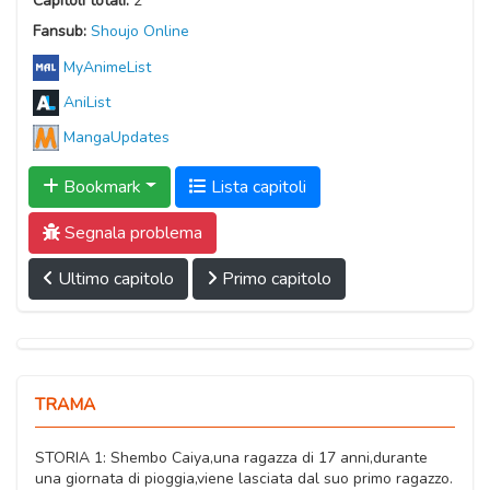
Capitoli totali:
2
Fansub:
Shoujo Online
MyAnimeList
AniList
MangaUpdates
Bookmark
Lista capitoli
Segnala problema
Ultimo capitolo
Primo capitolo
TRAMA
STORIA 1: Shembo Caiya,una ragazza di 17 anni,durante
una giornata di pioggia,viene lasciata dal suo primo ragazzo.