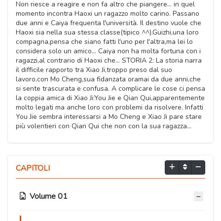
Non riesce a reagire e non fa altro che piangere... in quel
momento incontra Haoxi un ragazzo molto carino. Passano
due anni e Caiya frequenta l'università. Il destino vuole che
Haoxi sia nella sua stessa classe(tipico ^^).Guizhi,una loro
compagna,pensa che siano fatti l'uno per l'altra,ma lei lo
considera solo un amico... Caiya non ha molta fortuna con i
ragazzi,al contrario di Haoxi che... STORIA 2: La storia narra
il difficile rapporto tra Xiao Ji,troppo preso dal suo
lavoro,con Mo Cheng,sua fidanzata oramai da due anni,che
si sente trascurata e confusa. A complicare le cose ci pensa
la coppia amica di Xiao Ji:You Jie e Qian Qui,apparentemente
molto legati ma anche loro con problemi da risolvere. Infatti
You Jie sembra interessarsi a Mo Cheng e Xiao Ji pare stare
più volentieri con Qian Qui che non con la sua ragazza...
CAPITOLI
Volume 01