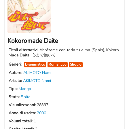
Kokoromade Daite
Titoli alternativi:
Abrázame con toda tu alma (Spain), Kokoro
Made Daite, 心まで抱いて
Generi:
Drammatico
Romantico
Shoujo
Autore:
AKIMOTO Nami
Artista:
AKIMOTO Nami
Tipo:
Manga
Stato:
Finito
Visualizzazioni:
28337
Anno di uscita:
2000
Volumi totali:
1