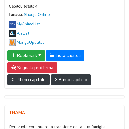
Capitoli totali:
4
Fansub:
Shoujo Online
MyAnimeList
AniList
MangaUpdates
Bookmark
Lista capitoli
Segnala problema
Ultimo capitolo
Primo capitolo
TRAMA
Ren vuole continuare la tradizione della sua famiglia: