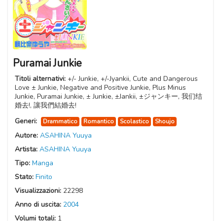
Puramai Junkie
Titoli alternativi:
+/- Junkie, +/-Jyankii, Cute and Dangerous
Love ± Junkie, Negative and Positive Junkie, Plus Minus
Junkie, Puramai Junkie, ± Junkie, ±Jankii, ±ジャンキー, 我们结
婚去!, 讓我們結婚去!
Generi:
Drammatico
Romantico
Scolastico
Shoujo
Autore:
ASAHINA Yuuya
Artista:
ASAHINA Yuuya
Tipo:
Manga
Stato:
Finito
Visualizzazioni:
22298
Anno di uscita:
2004
Volumi totali:
1