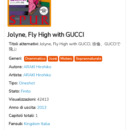
Jolyne, Fly High with GUCCI
Titoli alternativi:
Jolyne, Fly High with GUCCI, 徐倫、GUCCIで
飛ぶ
Generi:
Drammatico
Josei
Mistero
Soprannaturale
Autore:
ARAKI Hirohiko
Artista:
ARAKI Hirohiko
Tipo:
Oneshot
Stato:
Finito
Visualizzazioni:
42413
Anno di uscita:
2013
Capitoli totali:
1
Fansub:
Kingdom Italia