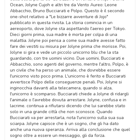
Ocean, Jolyne Cujoh e altri tre da Vento Aureo: Leone
Abbacchio, Bruno Bucciarati e Polpo. Questo è il secondo
one-shot relativo a "Le bizzarre avventure di Jojo"
pubblicato in questa rivista. La storia comincia in un
aereoporto, dove Jolyne sta aspettando l'aereo per Tokyo.
Dieci giorni prima, sua madre è morta per colpa di una
malattia. Jolyne poi pensa a come sua madre avesse fatto
fare dei vestiti su misura per Jolyne prima che morisse. Poi,
Jolyne si gira e vede un piccolo unicorno blu che la sta
guardando, con tre uomini vicino. Due uomini, Bucciarati e
Abbacchio, sono agenti del governo, mentre l'altro, Polpo, è
un civile che ha perso un animale, che dovrebbe essere
l'unicorno visto poco prima. L'unicorno è ferito e Bucciarati
avvertisce Polpo delle conseguenze penali. Poi, Jolyne si
inginocchia davanti alla telecamera, quando si alza,
l'unicorno è scomparso. Bucciarati chiede a Jolyne di ridargli
l'animale o l'avrebbe dovuta arrestare. Jolyne, confusa e in
lacrime. continua a rifiutarsi dicendo che lui sarebbe stato
solo in una grande città che non sconosce. Quando
Bucciarati va per arrestarla, nota l'unicorno sulla sua sua
sciarpa. Jolyne capisce che è un sogno, che gli ha dato
anche una nuova speranza. Arriva alla conclusione che quel
sogno oltre a essere un messaggio, gli da forza.