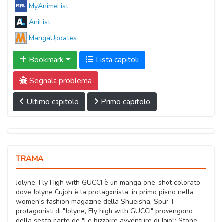
MyAnimeList
AniList
MangaUpdates
Bookmark
Lista capitoli
Segnala problema
Ultimo capitolo
Primo capitolo
TRAMA
Jolyne, Fly High with GUCCI è un manga one-shot colorato
dove Jolyne Cujoh è la protagonista, in primo piano nella
women's fashion magazine della Shueisha, Spur. I
protagonisti di "Jolyne, Fly high with GUCCI" provengono
della sesta parte de "Le bizzarre avventure di Jojo": Stone