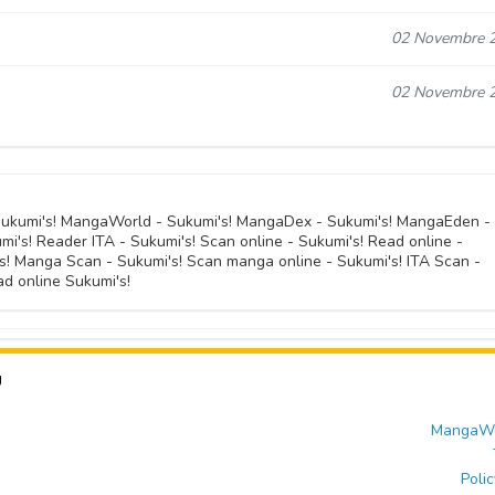
02 Novembre 
02 Novembre 
 Sukumi's! MangaWorld - Sukumi's! MangaDex - Sukumi's! MangaEden -
mi's! Reader ITA - Sukumi's! Scan online - Sukumi's! Read online -
's! Manga Scan - Sukumi's! Scan manga online - Sukumi's! ITA Scan -
d online Sukumi's!
U
MangaWor
Polic