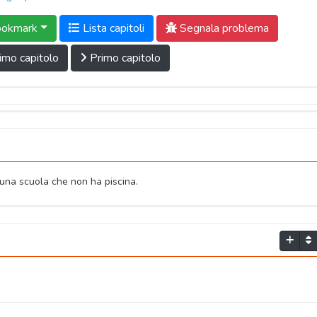
okmark
Lista capitoli
Segnala problema
imo capitolo
Primo capitolo
n una scuola che non ha piscina.