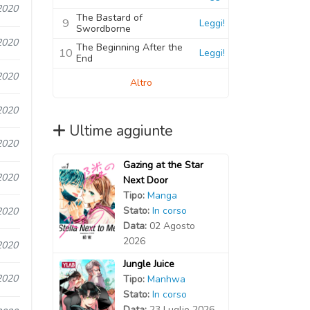
2020
The Bastard of
9
Leggi!
Swordborne
2020
The Beginning After the
10
Leggi!
End
2020
Altro
2020
Ultime aggiunte
2020
Gazing at the Star
2020
Next Door
Tipo:
Manga
Stato:
In corso
2020
Data:
02 Agosto
2026
2020
Jungle Juice
2020
Tipo:
Manhwa
Stato:
In corso
Data:
23 Luglio 2026