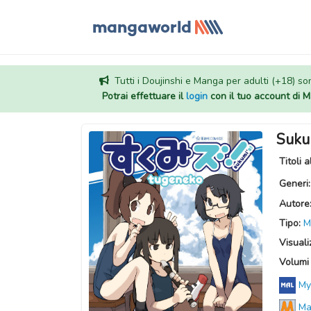
Tutti i Doujinshi e Manga per adulti (+18) sono
Potrai effettuare il
login
con il tuo account di
Sukum
Titoli a
Generi
Autore
Tipo:
M
Visuali
Volumi 
My
Ma