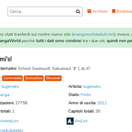
Archivio
Bookma
 stati trasferiti sul nostro nuovo sito (
mangaworldadult.net
); invece,
 MangaWorld
perchè
tutti i dati sono condivisi
tra i due siti,
quindi non pe
i's!
lternativi:
School Swimsuit!, Sukumizu!, すくみズ!
:
Commedia
Scolastico
Shounen
:
tugeneko
Artista:
tugeneko
anga
Stato:
Finito
zzazioni:
27758
Anno di uscita:
2012
totali:
1
Capitoli totali:
30
AnimeList
AniList
ngaUpdates