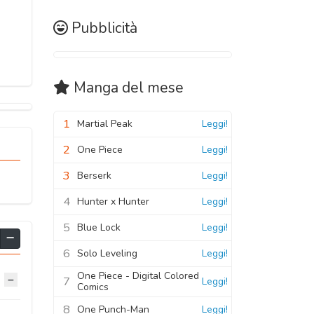
Pubblicità
Manga
del mese
1
Martial Peak
Leggi!
2
One Piece
Leggi!
3
Berserk
Leggi!
4
Hunter x Hunter
Leggi!
5
Blue Lock
Leggi!
6
Solo Leveling
Leggi!
One Piece - Digital Colored
7
Leggi!
Comics
8
One Punch-Man
Leggi!