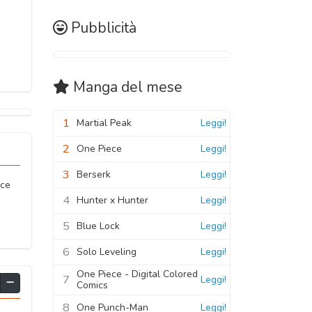
Pubblicità
Manga
del mese
1
Martial Peak
Leggi!
2
One Piece
Leggi!
3
Berserk
Leggi!
ace
4
Hunter x Hunter
Leggi!
5
Blue Lock
Leggi!
6
Solo Leveling
Leggi!
One Piece - Digital Colored
7
Leggi!
Comics
8
One Punch-Man
Leggi!