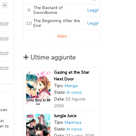
The Bastard of
9
Leggi!
Swordborne
The Beginning After the
10
Leggi!
2020
End
Altro
2020
2020
Ultime aggiunte
2020
Gazing at the Star
Next Door
Tipo:
Manga
Stato:
In corso
Data:
02 Agosto
2026
-san
Jungle Juice
un
Tipo:
Manhwa
an to
Stato:
In corso
Data:
23 Luglio 2026