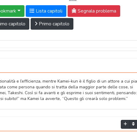
okmark
Lista capitoli
Segnala problema
imo capitolo
Primo capitolo
nalità e l’efficienza, mentre Kamei-kun è il figlio di un attore a cui pi
tata come persona quando si tratta della maggior parte delle cose, si
ei, Takeshi. Così si fa avanti e gli esprime i suoi sentimenti, pensando:
rarsi subito!” ma Kamei la avverte, “Questo gli crearà solo problemi.”