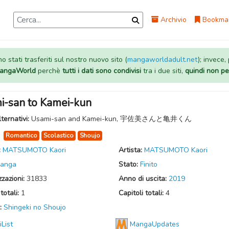
Archivio
Bookma
 stati trasferiti sul nostro nuovo sito (
mangaworldadult.net
); invece,
 MangaWorld
perchè
tutti i dati sono condivisi
tra i due siti,
quindi non pe
i-san to Kamei-kun
lternativi:
Usami-san and Kamei-kun, 宇佐美さんと亀井くん
:
Romantico
Scolastico
Shoujo
:
MATSUMOTO Kaori
Artista:
MATSUMOTO Kaori
anga
Stato:
Finito
zzazioni:
31833
Anno di uscita:
2019
totali:
1
Capitoli totali:
4
:
Shingeki no Shoujo
iList
MangaUpdates