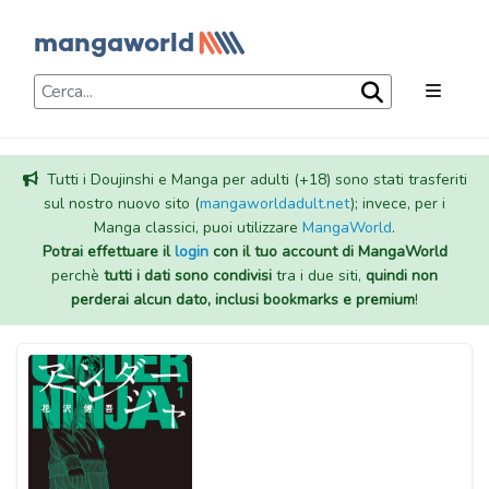
Tutti i Doujinshi e Manga per adulti (+18) sono stati trasferiti
sul nostro nuovo sito (
mangaworldadult.net
); invece, per i
Manga classici, puoi utilizzare
MangaWorld
.
Potrai effettuare il
login
con il tuo account di MangaWorld
perchè
tutti i dati sono condivisi
tra i due siti,
quindi non
perderai alcun dato, inclusi bookmarks e premium
!