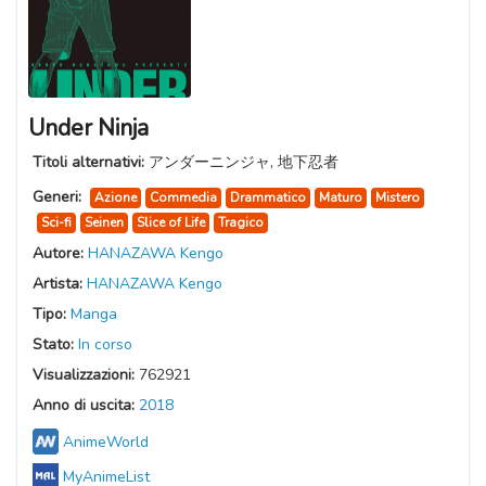
Under Ninja
Titoli alternativi:
アンダーニンジャ, 地下忍者
Generi:
Azione
Commedia
Drammatico
Maturo
Mistero
Sci-fi
Seinen
Slice of Life
Tragico
Autore:
HANAZAWA Kengo
Artista:
HANAZAWA Kengo
Tipo:
Manga
Stato:
In corso
Visualizzazioni:
762921
Anno di uscita:
2018
AnimeWorld
MyAnimeList