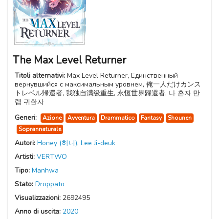
The Max Level Returner
Titoli alternativi:
Max Level Returner, Единственный
вернувшийся с максимальным уровнем, 俺一人だけカンス
トレベル帰還者, 我独自满级重生, 永恆世界歸還者, 나 혼자 만
렙 귀환자
Generi:
Azione
Avventura
Drammatico
Fantasy
Shounen
Soprannaturale
Autori:
Honey (허니)
,
Lee Ji-deuk
Artisti:
VERTWO
Tipo:
Manhwa
Stato:
Droppato
Visualizzazioni:
2692495
Anno di uscita:
2020