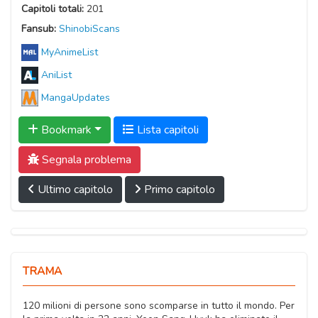
Capitoli totali:
201
Fansub:
ShinobiScans
MyAnimeList
AniList
MangaUpdates
Bookmark
Lista capitoli
Segnala problema
Ultimo capitolo
Primo capitolo
TRAMA
120 milioni di persone sono scomparse in tutto il mondo. Per