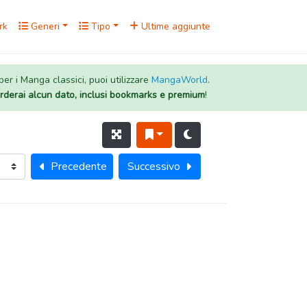
rk
Generi
Tipo
Ultime aggiunte
 per i Manga classici, puoi utilizzare
MangaWorld
.
rderai alcun dato, inclusi bookmarks e premium
!
Precedente
Successivo