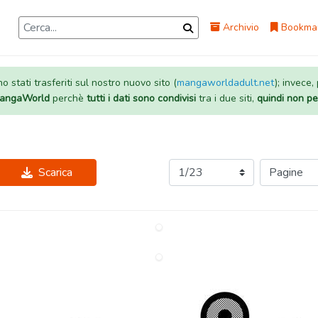
Archivio
Bookma
 stati trasferiti sul nostro nuovo sito (
mangaworldadult.net
); invece,
 MangaWorld
perchè
tutti i dati sono condivisi
tra i due siti,
quindi non pe
Scarica