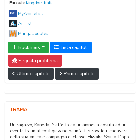
Fansub:
Kingdom Italia
MyAnimeList
AniList
MangaUpdates
Bookmark
Lista capitoli
Segnala problema
Ultimo capitolo
Primo capitolo
TRAMA
Un ragazzo, Kaneda, è affetto da un'amnesia dovuta ad un
evento traumatico: il giovane ha infatti ritrovato il cadavere
della sua amica e compagna di classe, Hiwako Shima. Dopo