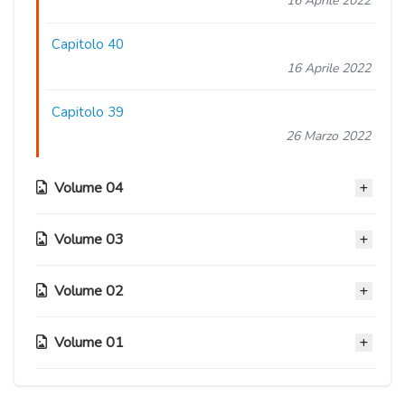
16 Aprile 2022
Capitolo 40
16 Aprile 2022
Capitolo 39
26 Marzo 2022
Volume 04
Volume 03
Capitolo 38
02 Novembre 2020
Volume 02
Capitolo 28
Capitolo 37
02 Novembre 2020
02 Novembre 2020
Volume 01
Capitolo 18
Capitolo 27
02 Novembre 2020
Capitolo 36
02 Novembre 2020
Capitolo 08
02 Novembre 2020