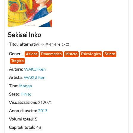
Sekisei Inko
Titoli alternativi:
セキセイインコ
Generi:
Azione
Drammatico
Mistero
Psicologico
Seinen
Tragico
Autore:
WAKUI Ken
Artista:
WAKUI Ken
Tipo:
Manga
Stato:
Finito
Visualizzazioni:
212071
Anno di uscita:
2013
Volumi totali:
5
Capitoli totali:
48