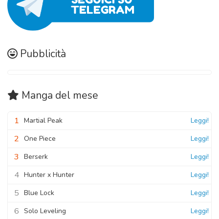
Capitolo 11
02 Novembre 2020
Capitolo 20
02 Novembre 2020
Capitolo 29
02 Novembre 2020
Capitolo 01
02 Novembre 2020
Capitolo 10
02 Novembre 2020
Capitolo 19
Pubblicità
02 Novembre 2020
02 Novembre 2020
Manga
del mese
1
Martial Peak
Leggi!
2
One Piece
Leggi!
3
Berserk
Leggi!
4
Hunter x Hunter
Leggi!
5
Blue Lock
Leggi!
6
Solo Leveling
Leggi!