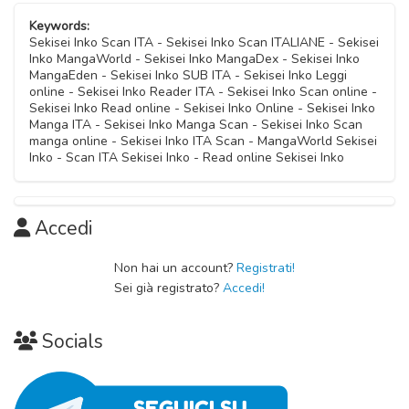
Capitolo 17
02 Novembre 2020
Capitolo 26
Keywords:
02 Novembre 2020
Capitolo 35
Sekisei Inko Scan ITA - Sekisei Inko Scan ITALIANE - Sekisei
02 Novembre 2020
Inko MangaWorld - Sekisei Inko MangaDex - Sekisei Inko
Capitolo 07
02 Novembre 2020
MangaEden - Sekisei Inko SUB ITA - Sekisei Inko Leggi
Capitolo 16
02 Novembre 2020
online - Sekisei Inko Reader ITA - Sekisei Inko Scan online -
Capitolo 25
02 Novembre 2020
Sekisei Inko Read online - Sekisei Inko Online - Sekisei Inko
Capitolo 34
02 Novembre 2020
Manga ITA - Sekisei Inko Manga Scan - Sekisei Inko Scan
Capitolo 06
02 Novembre 2020
manga online - Sekisei Inko ITA Scan - MangaWorld Sekisei
Capitolo 15
02 Novembre 2020
Inko - Scan ITA Sekisei Inko - Read online Sekisei Inko
Capitolo 24
02 Novembre 2020
Capitolo 33
02 Novembre 2020
Capitolo 05
02 Novembre 2020
Capitolo 14
02 Novembre 2020
Accedi
Capitolo 23
02 Novembre 2020
Capitolo 32
02 Novembre 2020
Capitolo 04
Non hai un account?
Registrati!
02 Novembre 2020
Capitolo 13
Sei già registrato?
Accedi!
02 Novembre 2020
Capitolo 22
02 Novembre 2020
Capitolo 31
02 Novembre 2020
Capitolo 03
Socials
02 Novembre 2020
Capitolo 12
02 Novembre 2020
Capitolo 21
02 Novembre 2020
Capitolo 30
02 Novembre 2020
Capitolo 02
02 Novembre 2020