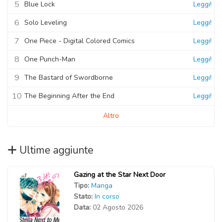
5
Blue Lock
Leggi!
6
Capitolo 01
Solo Leveling
Leggi!
03 Novembre 2020
7
One Piece - Digital Colored Comics
Leggi!
8
One Punch-Man
Leggi!
9
The Bastard of Swordborne
Leggi!
10
The Beginning After the End
Leggi!
Altro
Ultime aggiunte
Gazing at the Star Next Door
Tipo:
Manga
Stato:
In corso
Data:
02 Agosto 2026