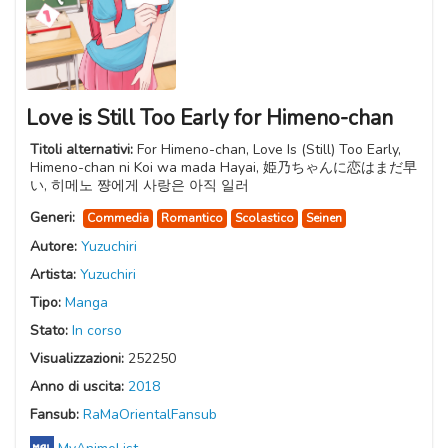
Love is Still Too Early for Himeno-chan
Titoli alternativi:
For Himeno-chan, Love Is (Still) Too Early,
Himeno-chan ni Koi wa mada Hayai, 姫乃ちゃんに恋はまだ早
い, 히메노 쨩에게 사랑은 아직 일러
Generi:
Commedia
Romantico
Scolastico
Seinen
Autore:
Yuzuchiri
Artista:
Yuzuchiri
Tipo:
Manga
Stato:
In corso
Visualizzazioni:
252250
Anno di uscita:
2018
Fansub:
RaMaOrientalFansub