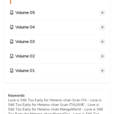
Volume 05
Volume 04
Capitolo 46.5
21 Aprile 2023
Volume 03
Capitolo 37
Capitolo 46
22 Luglio 2022
21 Aprile 2023
Volume 02
Capitolo 28.2
Capitolo 36
15 Marzo 2021
Capitolo 45
22 Luglio 2022
Volume 01
Capitolo 19.2
21 Aprile 2023
Capitolo 28.1
13 Dicembre 2020
Capitolo 35
15 Marzo 2021
Capitolo 44
Capitolo 10.5
22 Luglio 2022
Capitolo 19.1
21 Aprile 2023
13 Dicembre 2020
Capitolo 28
Keywords:
13 Dicembre 2020
Capitolo 34
Love is Still Too Early for Himeno-chan Scan ITA - Love is
15 Marzo 2021
Capitolo 43
Still Too Early for Himeno-chan Scan ITALIANE - Love is
Capitolo 10.4
05 Luglio 2021
Still Too Early for Himeno-chan MangaWorld - Love is Still
Capitolo 19
21 Aprile 2023
13 Dicembre 2020
Too Early for Himeno-chan MangaDex - Love is Still Too