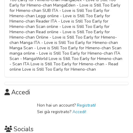
Capitolo 27
13 Dicembre 2020
Early for Himeno-chan MangaEden - Love is Still Too Early
Capitolo 33
31 Dicembre 2020
for Himeno-chan SUB ITA - Love is Still Too Early for
Capitolo 42.5
Capitolo 10.3
05 Luglio 2021
Himeno-chan Leggi online - Love is Still Too Early for
Capitolo 18
21 Aprile 2023
13 Dicembre 2020
Himeno-chan Reader ITA - Love is Still Too Early for
Capitolo 26
13 Dicembre 2020
Himeno-chan Scan online - Love is Still Too Early for
Capitolo 32.5
31 Dicembre 2020
Himeno-chan Read online - Love is Still Too Early for
Capitolo 42
Capitolo 10.2
01 Maggio 2021
Himeno-chan Online - Love is Still Too Early for Himeno-
Capitolo 17.1
21 Aprile 2023
13 Dicembre 2020
chan Manga ITA - Love is Still Too Early for Himeno-chan
Capitolo 25
13 Dicembre 2020
Manga Scan - Love is Still Too Early for Himeno-chan Scan
Capitolo 32
31 Dicembre 2020
manga online - Love is Still Too Early for Himeno-chan ITA
Capitolo 41
Capitolo 10.1
01 Maggio 2021
Scan - MangaWorld Love is Still Too Early for Himeno-chan
Capitolo 17
21 Aprile 2023
- Scan ITA Love is Still Too Early for Himeno-chan - Read
13 Dicembre 2020
Capitolo 24
online Love is Still Too Early for Himeno-chan
13 Dicembre 2020
Capitolo 31
31 Dicembre 2020
Capitolo 40
Capitolo 10
25 Aprile 2021
Capitolo 16
29 Novembre 2022
03 Novembre 2020
Capitolo 23
Accedi
13 Dicembre 2020
Capitolo 30
31 Dicembre 2020
Capitolo 39
Capitolo 09
25 Aprile 2021
Non hai un account?
Registrati!
Capitolo 15
29 Novembre 2022
03 Novembre 2020
Capitolo 22
Sei già registrato?
Accedi!
13 Dicembre 2020
Capitolo 29
31 Dicembre 2020
Capitolo 38
Capitolo 08
25 Aprile 2021
Socials
Capitolo 14
29 Novembre 2022
03 Novembre 2020