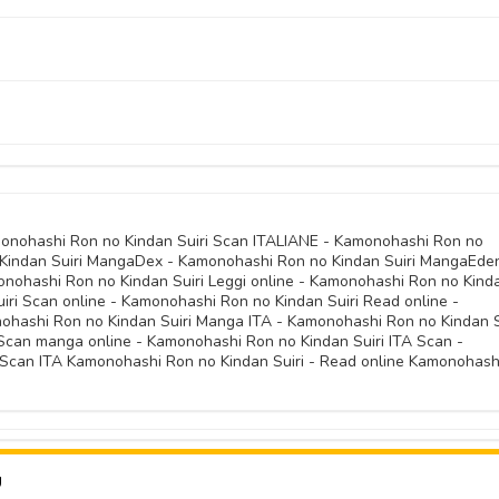
14 Novembre 
16 Luglio 
08 Aprile 
16 Dicembre 
07 Dicembre 
05 Aprile 
10 Luglio 
09 Novembre 
07 Aprile 
10 Luglio 
02 Aprile 
11 Dicembre 
07 Dicembre 
04 Aprile 
24 Giugno 
23 Ottobre 
22 Marzo 
06 Luglio 
25 Gennaio 
28 Marzo 
10 Dicembre 
07 Dicembre 
19 Giugno 
29 Settembre 
09 Marzo 
02 Luglio 
18 Gennaio 
06 Marzo 
15 Novembre 
07 Dicembre 
07 Dicembre 
04 Giugno 
15 Febbraio 
22 Giugno 
10 Gennaio 
24 Febbraio 
03 Novembre 
monohashi Ron no Kindan Suiri Scan ITALIANE - Kamonohashi Ron no
07 Dicembre 
07 Dicembre 
Kindan Suiri MangaDex - Kamonohashi Ron no Kindan Suiri MangaEde
28 Maggio 
07 Febbraio 
04 Gennaio 
nohashi Ron no Kindan Suiri Leggi online - Kamonohashi Ron no Kind
13 Febbraio 
03 Novembre 
07 Dicembre 
iri Scan online - Kamonohashi Ron no Kindan Suiri Read online -
07 Dicembre 
21 Maggio 
ohashi Ron no Kindan Suiri Manga ITA - Kamonohashi Ron no Kindan S
01 Febbraio 
13 Dicembre 
can manga online - Kamonohashi Ron no Kindan Suiri ITA Scan -
03 Novembre 
07 Dicembre 
Scan ITA Kamonohashi Ron no Kindan Suiri - Read online Kamonohash
07 Dicembre 
06 Maggio 
06 Dicembre 
03 Novembre 
24 Luglio 
27 Aprile 
22 Novembre 
23 Aprile 
U