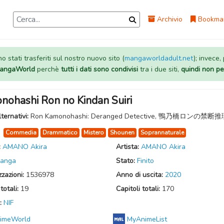
Archivio
Bookma
 stati trasferiti sul nostro nuovo sito (
mangaworldadult.net
); invece,
 MangaWorld
perchè
tutti i dati sono condivisi
tra i due siti,
quindi non pe
nohashi Ron no Kindan Suiri
lternativi:
Ron Kamonohashi: Deranged Detective, 鴨乃橋ロンの禁断
:
Commedia
Drammatico
Mistero
Shounen
Soprannaturale
:
AMANO Akira
Artista:
AMANO Akira
anga
Stato:
Finito
zzazioni:
1536978
Anno di uscita:
2020
totali:
19
Capitoli totali:
170
:
NIF
imeWorld
MyAnimeList