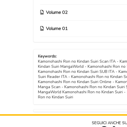
Capitolo 72
Capitolo 63
Capitolo 54
Capitolo 45
Capitolo 36
Capitolo 80
Capitolo 27
Volume 02
Capitolo 71
Capitolo 18
Capitolo 62
Capitolo 53
Capitolo 44
Capitolo 35
Capitolo 79
Capitolo 26
Capitolo 70
Capitolo 17
Volume 01
Capitolo 61
Capitolo 12
Capitolo 52
Capitolo 43
Capitolo 34
Capitolo 25
Capitolo 69
Capitolo 16
Capitolo 60
Capitolo 11
Capitolo 51
Capitolo 05
Capitolo 42
Capitolo 33
Capitolo 24
Capitolo 15
Keywords:
Capitolo 59
Capitolo 10
Capitolo 50
Capitolo 04
Kamonohashi Ron no Kindan Suiri Scan ITA - Ka
Capitolo 41
Capitolo 32
Kindan Suiri MangaWorld - Kamonohashi Ron no 
Capitolo 23
Capitolo 14
Capitolo 09
Kamonohashi Ron no Kindan Suiri SUB ITA - Kamo
Capitolo 49
Capitolo 03
Capitolo 40
Suiri Reader ITA - Kamonohashi Ron no Kindan Su
Capitolo 31
Capitolo 22
Kamonohashi Ron no Kindan Suiri Online - Kamon
Capitolo 13
Capitolo 08
Manga Scan - Kamonohashi Ron no Kindan Suiri S
Capitolo 02
Capitolo 39
MangaWorld Kamonohashi Ron no Kindan Suiri - 
Capitolo 30
Capitolo 21
Ron no Kindan Suiri
Capitolo 07
Capitolo 01
Capitolo 29
Capitolo 20
Capitolo 06
Capitolo 19
SEGUICI ANCHE S