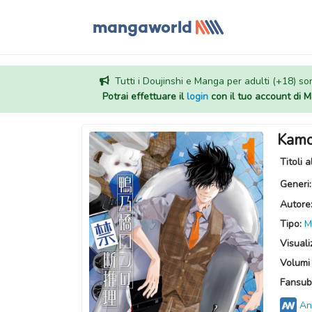
Tutti i Doujinshi e Manga per adulti (+18) sono
Potrai effettuare il
login
con il tuo account di
Kamo
Titoli a
Generi
Autore
Tipo:
M
Visuali
Volumi 
Fansub
An