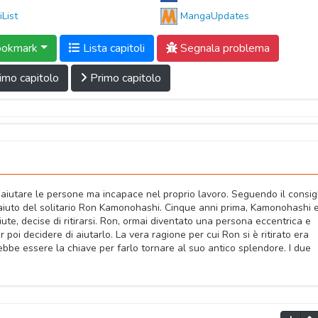
iList
MangaUpdates
okmark
Lista capitoli
Segnala problema
imo capitolo
Primo capitolo
 aiutare le persone ma incapace nel proprio lavoro. Seguendo il consigl
l'aiuto del solitario Ron Kamonohashi. Cinque anni prima, Kamonohashi 
ute, decise di ritirarsi. Ron, ormai diventato una persona eccentrica e
per poi decidere di aiutarlo. La vera ragione per cui Ron si è ritirato era
bbe essere la chiave per farlo tornare al suo antico splendore. I due