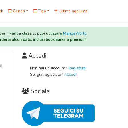
rk
Generi
Tipo
Ultime aggiunte
 per i Manga classici, puoi utilizzare
MangaWorld
.
rderai alcun dato, inclusi bookmarks e premium
!
Accedi
推理
Non hai un account?
Registrati!
Sei già registrato?
Accedi!
Socials