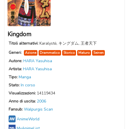
Kingdom
Titoli alternativi:
Karalystė, キングダム, 王者天下
Generi:
Azione
Drammatico
Storico
Maturo
Seinen
Autore:
HARA Yasuhisa
Artista:
HARA Yasuhisa
Tipo:
Manga
Stato:
In corso
Visualizzazioni:
14119434
Anno di uscita:
2006
Fansub:
Walpurgis Scan
AnimeWorld
MyAnimeList