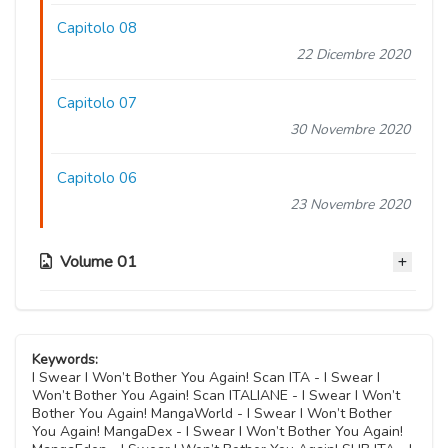
Capitolo 08
22 Dicembre 2020
Capitolo 07
30 Novembre 2020
Capitolo 06
23 Novembre 2020
Volume 01
Capitolo 05.5
17 Novembre 2020
Keywords:
I Swear I Won’t Bother You Again! Scan ITA - I Swear I
Won’t Bother You Again! Scan ITALIANE - I Swear I Won’t
Capitolo 05
Bother You Again! MangaWorld - I Swear I Won’t Bother
09 Novembre 2020
You Again! MangaDex - I Swear I Won’t Bother You Again!