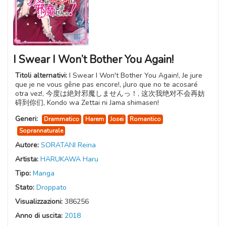
I Swear I Won’t Bother You Again!
Titoli alternativi:
I Swear I Won't Bother You Again!, Je jure
que je ne vous gêne pas encore!, ¡Juro que no te acosaré
otra vez!, 今度は絶対邪魔しませんっ！, 这次我绝对不会再妨
碍到你们, Kondo wa Zettai ni Jama shimasen!
Generi:
Drammatico
Harem
Josei
Romantico
Soprannaturale
Autore:
SORATANI Reina
Artista:
HARUKAWA Haru
Tipo:
Manga
Stato:
Droppato
Visualizzazioni:
386256
Anno di uscita:
2018