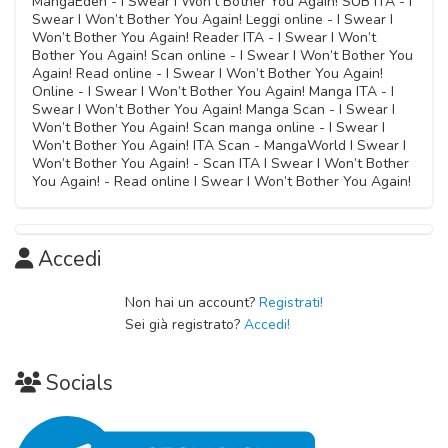
MangaEden - I Swear I Won’t Bother You Again! SUB ITA - I
Swear I Won’t Bother You Again! Leggi online - I Swear I
Capitolo 04
Won’t Bother You Again! Reader ITA - I Swear I Won’t
03 Novembre 2020
Bother You Again! Scan online - I Swear I Won’t Bother You
Again! Read online - I Swear I Won’t Bother You Again!
Online - I Swear I Won’t Bother You Again! Manga ITA - I
Capitolo 03
Swear I Won’t Bother You Again! Manga Scan - I Swear I
03 Novembre 2020
Won’t Bother You Again! Scan manga online - I Swear I
Won’t Bother You Again! ITA Scan - MangaWorld I Swear I
Won’t Bother You Again! - Scan ITA I Swear I Won’t Bother
Capitolo 02
You Again! - Read online I Swear I Won’t Bother You Again!
03 Novembre 2020
Capitolo 01
Accedi
03 Novembre 2020
Non hai un account?
Registrati!
Sei già registrato?
Accedi!
Socials