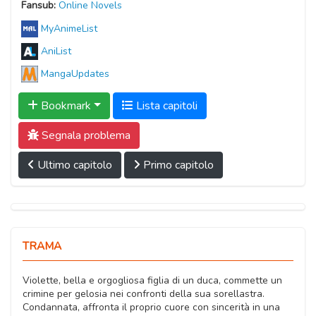
Fansub:
Online Novels
MyAnimeList
AniList
MangaUpdates
Bookmark
Lista capitoli
Segnala problema
Ultimo capitolo
Primo capitolo
TRAMA
Violette, bella e orgogliosa figlia di un duca, commette un
crimine per gelosia nei confronti della sua sorellastra.
Condannata, affronta il proprio cuore con sincerità in una