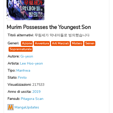
Murim Possesses the Youngest Son
Titoli alternativi:
무림세가 막내아들로 빙의했습니다
Generi:
Azione
Avventura
Arti Marziali
Mistero
Seinen
Soprannaturale
Autore:
Gi-yeon
Artista:
Lee Hoo-yeon
Tipo:
Manhwa
Stato:
Finito
Visualizzazioni:
217533
Anno di uscita:
2019
Fansub:
Pitagora Scan
MangaUpdates