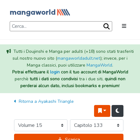
Tutti i Doujinshi e Manga per adulti (+18) sono stati trasferiti
sul nostro nuovo sito (
mangaworldadult.net
); invece, per i
Manga classici, puoi utilizzare
MangaWorld
.
Potrai effettuare il
login
con il tuo account di MangaWorld
perchè
tutti i dati sono condivisi
tra i due siti,
quindi non
perderai alcun dato, inclusi bookmarks e premium
!
Ritorna a
Ayakashi Triangle
Scarica