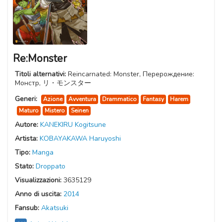
Re:Monster
Titoli alternativi:
Reincarnated: Monster, Перерождение:
Монстр, リ・モンスター
Generi:
Azione
Avventura
Drammatico
Fantasy
Harem
Maturo
Mistero
Seinen
Autore:
KANEKIRU Kogitsune
Artista:
KOBAYAKAWA Haruyoshi
Tipo:
Manga
Stato:
Droppato
Visualizzazioni:
3635129
Anno di uscita:
2014
Fansub:
Akatsuki