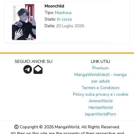
Moonchild
Tipo:
Manhwa
Stato:
In corso
Data:
20 Luglio 2026
SEGUICI ANCHE SU
LINK UTILI
Premium
MangaWorldAdult - manga
per adulti
Termini e Condizioni
Policy sulla privacy e i cookie
AnimeWorld
HentaiWorld
JapanWorldPorn
Copyright © 2026
MangaWorld
, All Rights Reserved.
All files on this site are the property of their respective and