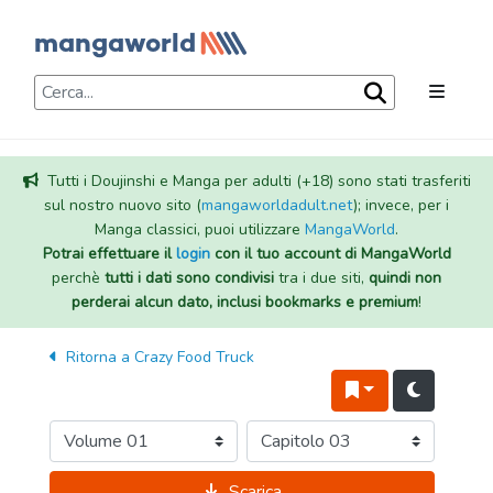
Tutti i Doujinshi e Manga per adulti (+18) sono stati trasferiti
sul nostro nuovo sito (
mangaworldadult.net
); invece, per i
Manga classici, puoi utilizzare
MangaWorld
.
Potrai effettuare il
login
con il tuo account di MangaWorld
perchè
tutti i dati sono condivisi
tra i due siti,
quindi non
perderai alcun dato, inclusi bookmarks e premium
!
Ritorna a
Crazy Food Truck
Scarica