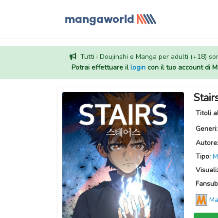
Tutti i Doujinshi e Manga per adulti (+18) sono
Potrai effettuare il
login
con il tuo account di
Stair
Titoli a
Generi
Autore
Tipo:
M
Visuali
Fansub
Ma