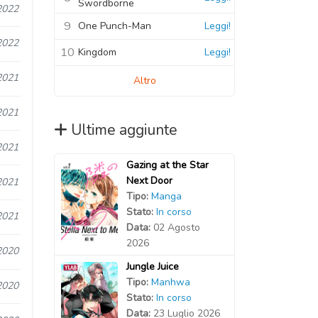
Swordborne
2022
9
One Punch-Man
Leggi!
2022
10
Kingdom
Leggi!
2021
Altro
2021
Ultime aggiunte
2021
Gazing at the Star
Next Door
2021
Tipo:
Manga
Stato:
In corso
2021
Data:
02 Agosto
2026
2020
Jungle Juice
Tipo:
Manhwa
2020
Stato:
In corso
Data:
23 Luglio 2026