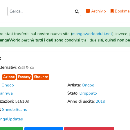
Archivio
Bookma
 stati trasferiti sul nostro nuovo sito (
mangaworldadult.net
); invece,
 MangaWorld
perchè
tutti i dati sono condivisi
tra i due siti,
quindi non pe
s
lternativi:
스테어스
:
Azione
Fantasy
Shounen
:
Ongoo
Artista:
Ongoo
anhwa
Stato:
Droppato
zzazioni:
515109
Anno di uscita:
2019
:
ShinobiScans
ngaUpdates