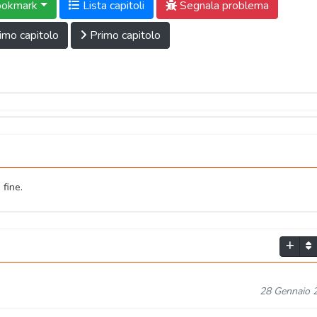
okmark
Lista capitoli
Segnala problema
imo capitolo
Primo capitolo
 fine.
28 Gennaio 