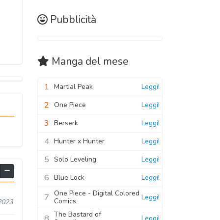
Pubblicità
Manga
del mese
1
Martial Peak
Leggi!
2
One Piece
Leggi!
3
Berserk
Leggi!
4
Hunter x Hunter
Leggi!
5
Solo Leveling
Leggi!
6
Blue Lock
Leggi!
One Piece - Digital Colored
7
Leggi!
Comics
2023
The Bastard of
8
Leggi!