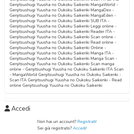
Capitolo 05
Genjitsushugi Yuusha no Oukoku Saikenki MangaWorld -
Capitolo 09
03 Novembre 2020
Genjitsushugi Yuusha no Oukoku Saikenki MangaDex -
30 Gennaio 2021
Genjitsushugi Yuusha no Oukoku Saikenki MangaEden -
Genjitsushugi Yuusha no Oukoku Saikenki SUB ITA -
Capitolo 04
Genjitsushugi Yuusha no Oukoku Saikenki Leggi online -
Capitolo 08
03 Novembre 2020
Genjitsushugi Yuusha no Oukoku Saikenki Reader ITA -
10 Dicembre 2020
Genjitsushugi Yuusha no Oukoku Saikenki Scan online -
Genjitsushugi Yuusha no Oukoku Saikenki Read online -
Capitolo 03
Genjitsushugi Yuusha no Oukoku Saikenki Online -
Capitolo 07
03 Novembre 2020
Genjitsushugi Yuusha no Oukoku Saikenki Manga ITA -
13 Novembre 2020
Genjitsushugi Yuusha no Oukoku Saikenki Manga Scan -
Genjitsushugi Yuusha no Oukoku Saikenki Scan manga
Capitolo 02
online - Genjitsushugi Yuusha no Oukoku Saikenki ITA Scan
- MangaWorld Genjitsushugi Yuusha no Oukoku Saikenki -
03 Novembre 2020
Scan ITA Genjitsushugi Yuusha no Oukoku Saikenki - Read
online Genjitsushugi Yuusha no Oukoku Saikenki
Capitolo 01
03 Novembre 2020
Accedi
Non hai un account?
Registrati!
Sei già registrato?
Accedi!