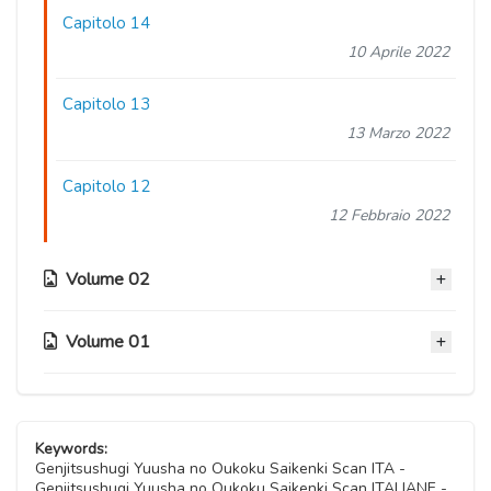
Capitolo 14
10 Aprile 2022
Capitolo 13
13 Marzo 2022
Capitolo 12
12 Febbraio 2022
Volume 02
Volume 01
Capitolo 11
05 Gennaio 2022
Capitolo 06
Capitolo 10
03 Novembre 2020
Keywords:
07 Luglio 2021
Genjitsushugi Yuusha no Oukoku Saikenki Scan ITA -
Genjitsushugi Yuusha no Oukoku Saikenki Scan ITALIANE -