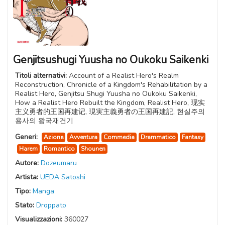
Genjitsushugi Yuusha no Oukoku Saikenki
Titoli alternativi:
Account of a Realist Hero's Realm
Reconstruction, Chronicle of a Kingdom's Rehabilitation by a
Realist Hero, Genjitsu Shugi Yuusha no Oukoku Saikenki,
How a Realist Hero Rebuilt the Kingdom, Realist Hero, 现实
主义勇者的王国再建记, 現実主義勇者の王国再建記, 현실주의
용사의 왕국재건기
Generi:
Azione
Avventura
Commedia
Drammatico
Fantasy
Harem
Romantico
Shounen
Autore:
Dozeumaru
Artista:
UEDA Satoshi
Tipo:
Manga
Stato:
Droppato
Visualizzazioni:
360027