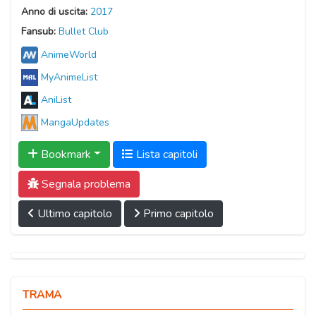
Anno di uscita:
2017
Fansub:
Bullet Club
AnimeWorld
MyAnimeList
AniList
MangaUpdates
Bookmark
Lista capitoli
Segnala problema
Ultimo capitolo
Primo capitolo
TRAMA