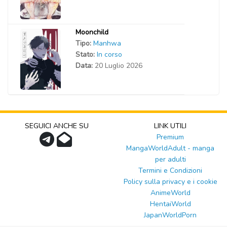
Moonchild
Tipo:
Manhwa
Stato:
In corso
Data:
20 Luglio 2026
SEGUICI ANCHE SU
LINK UTILI
Premium
MangaWorldAdult - manga
per adulti
Termini e Condizioni
Policy sulla privacy e i cookie
AnimeWorld
HentaiWorld
JapanWorldPorn