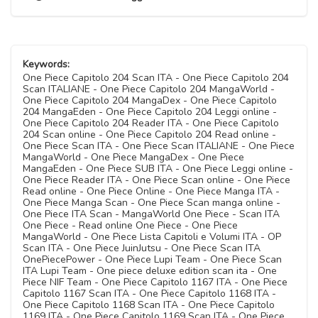
Keywords:
One Piece Capitolo 204 Scan ITA - One Piece Capitolo 204
Scan ITALIANE - One Piece Capitolo 204 MangaWorld -
One Piece Capitolo 204 MangaDex - One Piece Capitolo
204 MangaEden - One Piece Capitolo 204 Leggi online -
One Piece Capitolo 204 Reader ITA - One Piece Capitolo
204 Scan online - One Piece Capitolo 204 Read online -
One Piece Scan ITA - One Piece Scan ITALIANE - One Piece
MangaWorld - One Piece MangaDex - One Piece
MangaEden - One Piece SUB ITA - One Piece Leggi online -
One Piece Reader ITA - One Piece Scan online - One Piece
Read online - One Piece Online - One Piece Manga ITA -
One Piece Manga Scan - One Piece Scan manga online -
One Piece ITA Scan - MangaWorld One Piece - Scan ITA
One Piece - Read online One Piece - One Piece
MangaWorld - One Piece Lista Capitoli e Volumi ITA - OP
Scan ITA - One Piece JuinJutsu - One Piece Scan ITA
OnePiecePower - One Piece Lupi Team - One Piece Scan
ITA Lupi Team - One piece deluxe edition scan ita - One
Piece NIF Team - One Piece Capitolo 1167 ITA - One Piece
Capitolo 1167 Scan ITA - One Piece Capitolo 1168 ITA -
One Piece Capitolo 1168 Scan ITA - One Piece Capitolo
1169 ITA - One Piece Capitolo 1169 Scan ITA - One Piece