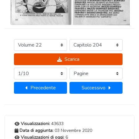
Scarica
Precedente
Successivo
Visualizzazioni:
43633
Data di aggiunta:
03 Novembre 2020
Visualizzazioni di oggi:
6