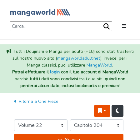
Tutti i Doujinshi e Manga per adulti (+18) sono stati trasferiti
sul nostro nuovo sito (
mangaworldadult.net
); invece, per i
Manga classici, puoi utilizzare
MangaWorld
.
Potrai effettuare il
login
con il tuo account di MangaWorld
perchè
tutti i dati sono condivisi
tra i due siti,
quindi non
perderai alcun dato, inclusi bookmarks e premium
!
Ritorna a
One Piece
Scarica