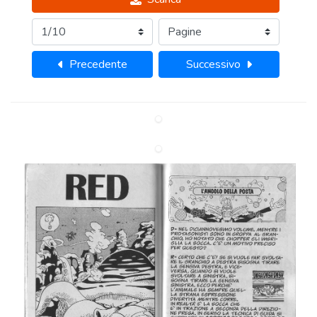
Precedente
Successivo