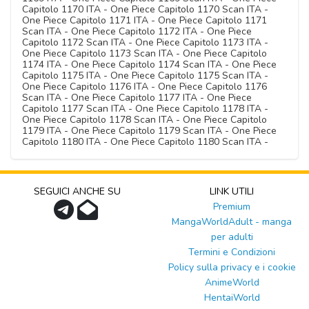
Capitolo 1170 ITA - One Piece Capitolo 1170 Scan ITA -
One Piece Capitolo 1171 ITA - One Piece Capitolo 1171
Scan ITA - One Piece Capitolo 1172 ITA - One Piece
Capitolo 1172 Scan ITA - One Piece Capitolo 1173 ITA -
One Piece Capitolo 1173 Scan ITA - One Piece Capitolo
1174 ITA - One Piece Capitolo 1174 Scan ITA - One Piece
Capitolo 1175 ITA - One Piece Capitolo 1175 Scan ITA -
One Piece Capitolo 1176 ITA - One Piece Capitolo 1176
Scan ITA - One Piece Capitolo 1177 ITA - One Piece
Capitolo 1177 Scan ITA - One Piece Capitolo 1178 ITA -
One Piece Capitolo 1178 Scan ITA - One Piece Capitolo
1179 ITA - One Piece Capitolo 1179 Scan ITA - One Piece
Capitolo 1180 ITA - One Piece Capitolo 1180 Scan ITA -
SEGUICI ANCHE SU
LINK UTILI
Premium
MangaWorldAdult - manga
per adulti
Termini e Condizioni
Policy sulla privacy e i cookie
AnimeWorld
HentaiWorld