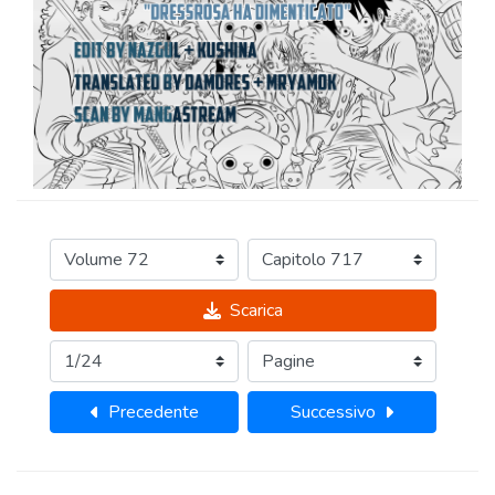
Scarica
Precedente
Successivo