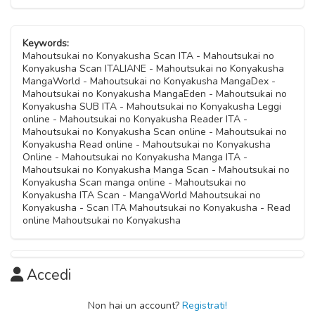
15 Febbraio 2021
Capitolo 06
Capitolo 11
14 Febbraio 2021
Capitolo 17
Keywords:
14 Febbraio 2021
Mahoutsukai no Konyakusha Scan ITA - Mahoutsukai no
15 Febbraio 2021
Konyakusha Scan ITALIANE - Mahoutsukai no Konyakusha
Capitolo 05
MangaWorld - Mahoutsukai no Konyakusha MangaDex -
Capitolo 10
14 Febbraio 2021
Mahoutsukai no Konyakusha MangaEden - Mahoutsukai no
Capitolo 16
14 Febbraio 2021
Konyakusha SUB ITA - Mahoutsukai no Konyakusha Leggi
15 Febbraio 2021
online - Mahoutsukai no Konyakusha Reader ITA -
Capitolo 04
Mahoutsukai no Konyakusha Scan online - Mahoutsukai no
Capitolo 09
14 Febbraio 2021
Konyakusha Read online - Mahoutsukai no Konyakusha
Capitolo 15
14 Febbraio 2021
Online - Mahoutsukai no Konyakusha Manga ITA -
15 Febbraio 2021
Mahoutsukai no Konyakusha Manga Scan - Mahoutsukai no
Capitolo 03
Konyakusha Scan manga online - Mahoutsukai no
Capitolo 08
03 Novembre 2020
Konyakusha ITA Scan - MangaWorld Mahoutsukai no
Capitolo 14
14 Febbraio 2021
Konyakusha - Scan ITA Mahoutsukai no Konyakusha - Read
15 Febbraio 2021
online Mahoutsukai no Konyakusha
Capitolo 02
Capitolo 07
03 Novembre 2020
Capitolo 13
14 Febbraio 2021
Accedi
15 Febbraio 2021
Capitolo 01
03 Novembre 2020
Non hai un account?
Registrati!