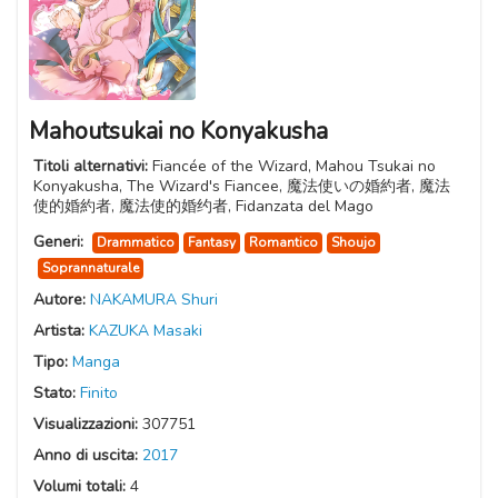
Mahoutsukai no Konyakusha
Titoli alternativi:
Fiancée of the Wizard, Mahou Tsukai no
Konyakusha, The Wizard's Fiancee, 魔法使いの婚約者, 魔法
使的婚約者, 魔法使的婚约者, Fidanzata del Mago
Generi:
Drammatico
Fantasy
Romantico
Shoujo
Soprannaturale
Autore:
NAKAMURA Shuri
Artista:
KAZUKA Masaki
Tipo:
Manga
Stato:
Finito
Visualizzazioni:
307751
Anno di uscita:
2017
Volumi totali:
4