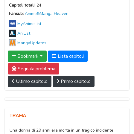
Capitoli totali:
24
Fansub:
Anime&Manga Heaven
MyAnimeList
AniList
MangaUpdates
Bookmark
Lista capitoli
Segnala problema
Ultimo capitolo
Primo capitolo
TRAMA
Una donna di 29 anni era morta in un tragico incidente