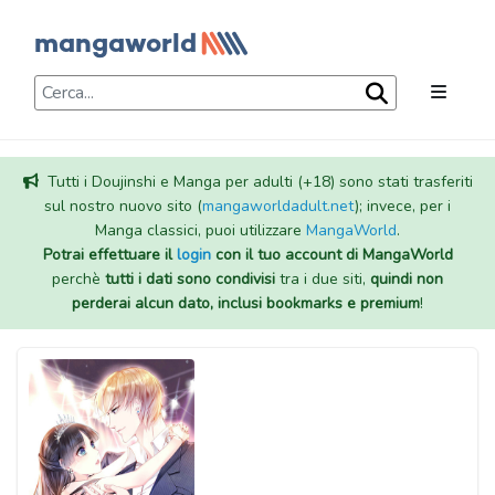
Tutti i Doujinshi e Manga per adulti (+18) sono stati trasferiti
sul nostro nuovo sito (
mangaworldadult.net
); invece, per i
Manga classici, puoi utilizzare
MangaWorld
.
Potrai effettuare il
login
con il tuo account di MangaWorld
perchè
tutti i dati sono condivisi
tra i due siti,
quindi non
perderai alcun dato, inclusi bookmarks e premium
!