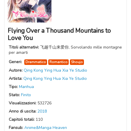
Flying Over a Thousand Mountains to
Love You
Titoli alternativi:
飞越千山来爱你, Sorvolando mille montagne
per amarti
Generi:
Drammatico
Romantico
Shoujo
Autore:
Qing Kong Ying Hua Xia Ye Studio
Artista:
Qing Kong Ying Hua Xia Ye Studio
Tipo:
Manhua
Stato:
Finito
Visualizzazioni:
532726
Anno di uscita:
2018
Capitoli totali:
110
Fansub:
Anime&Manga Heaven