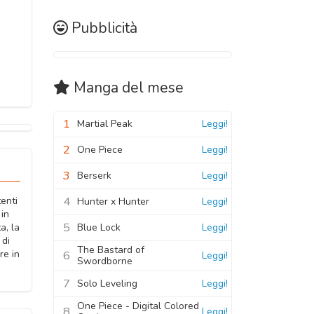
Pubblicità
Manga
del mese
1
Martial Peak
Leggi!
2
One Piece
Leggi!
3
Berserk
Leggi!
4
tenti
Hunter x Hunter
Leggi!
 in
5
Blue Lock
Leggi!
a, la
 di
The Bastard of
6
re in
Leggi!
Swordborne
7
Solo Leveling
Leggi!
One Piece - Digital Colored
8
Leggi!