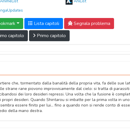
AnimeList
AniList
ngaUpdates
okmark
Lista capitoli
Segnala problema
imo capitolo
Primo capitolo
tiere che, tormentato dalla banalità della propria vita, fa delle sue la
lle strane rane piovono improvvisamente dal cielo: si tratta di parassiti
 cibandosi dei loro desideri repressi. Una volta che la fusione è complet
 propri desideri. Quando Shintarou si imbatte per la prima volta in uno
sembra essere finito per lui... fino a quando non si rende conto di esse
edio della mano destra.