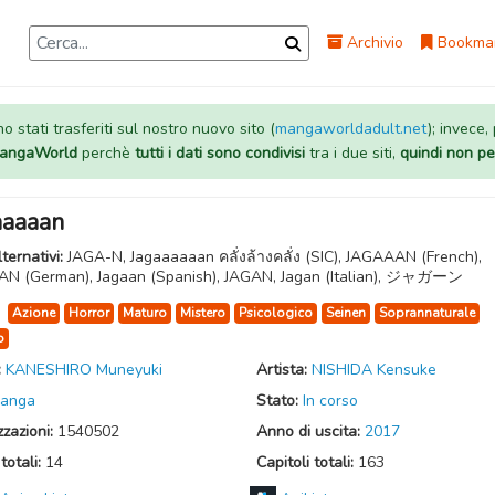
Archivio
Bookma
 stati trasferiti sul nostro nuovo sito (
mangaworldadult.net
); invece,
 MangaWorld
perchè
tutti i dati sono condivisi
tra i due siti,
quindi non pe
aaaaan
lternativi:
JAGA-N, Jagaaaaaan คลั่งล้างคลั่ง (SIC), JAGAAAN (French),
N (German), Jagaan (Spanish), JAGAN, Jagan (Italian), ジャガーン
:
Azione
Horror
Maturo
Mistero
Psicologico
Seinen
Soprannaturale
o
:
KANESHIRO Muneyuki
Artista:
NISHIDA Kensuke
anga
Stato:
In corso
zzazioni:
1540502
Anno di uscita:
2017
totali:
14
Capitoli totali:
163