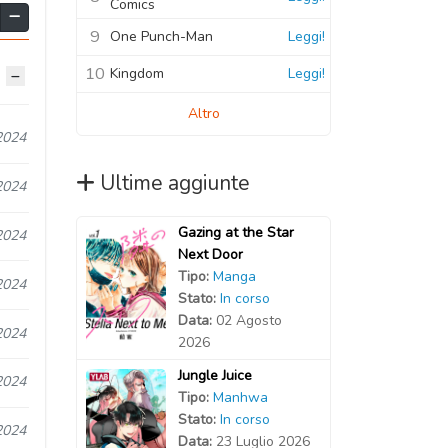
Comics
9
One Punch-Man
Leggi!
10
Kingdom
Leggi!
Altro
2024
Ultime aggiunte
2024
Gazing at the Star
2024
Next Door
Tipo:
Manga
2024
Stato:
In corso
Data:
02 Agosto
2024
2026
Jungle Juice
2024
Tipo:
Manhwa
Stato:
In corso
2024
Data:
23 Luglio 2026