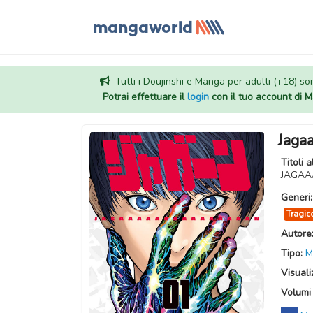
Tutti i Doujinshi e Manga per adulti (+18) sono
Potrai effettuare il
login
con il tuo account di
Jaga
Titoli a
JAGAAA
Generi
Tragic
Autore
Tipo:
M
Visuali
Volumi 