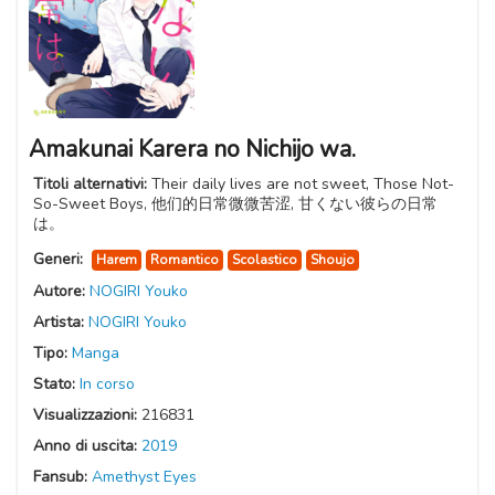
Amakunai Karera no Nichijo wa.
Titoli alternativi:
Their daily lives are not sweet, Those Not-
So-Sweet Boys, 他们的日常微微苦涩, 甘くない彼らの日常
は。
Generi:
Harem
Romantico
Scolastico
Shoujo
Autore:
NOGIRI Youko
Artista:
NOGIRI Youko
Tipo:
Manga
Stato:
In corso
Visualizzazioni:
216831
Anno di uscita:
2019
Fansub:
Amethyst Eyes