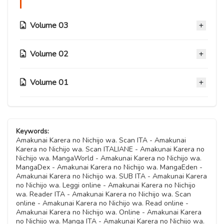
Volume 03
Volume 02
Capitolo 12
06 Febbraio 2023
Volume 01
Capitolo 08
Capitolo 11
14 Gennaio 2022
08 Giugno 2022
Capitolo 04
Capitolo 07
03 Novembre 2020
Capitolo 10
Keywords:
14 Gennaio 2022
Amakunai Karera no Nichijo wa. Scan ITA - Amakunai
08 Giugno 2022
Karera no Nichijo wa. Scan ITALIANE - Amakunai Karera no
Capitolo 03
Nichijo wa. MangaWorld - Amakunai Karera no Nichijo wa.
Capitolo 06
03 Novembre 2020
MangaDex - Amakunai Karera no Nichijo wa. MangaEden -
Capitolo 09
03 Novembre 2020
Amakunai Karera no Nichijo wa. SUB ITA - Amakunai Karera
08 Giugno 2022
no Nichijo wa. Leggi online - Amakunai Karera no Nichijo
Capitolo 02
wa. Reader ITA - Amakunai Karera no Nichijo wa. Scan
Capitolo 05
03 Novembre 2020
online - Amakunai Karera no Nichijo wa. Read online -
03 Novembre 2020
Amakunai Karera no Nichijo wa. Online - Amakunai Karera
no Nichijo wa. Manga ITA - Amakunai Karera no Nichijo wa.