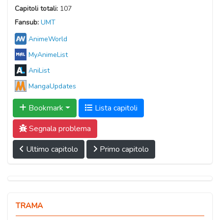
Capitoli totali:
107
Fansub:
UMT
AnimeWorld
MyAnimeList
AniList
MangaUpdates
Bookmark
Lista capitoli
Segnala problema
Ultimo capitolo
Primo capitolo
TRAMA