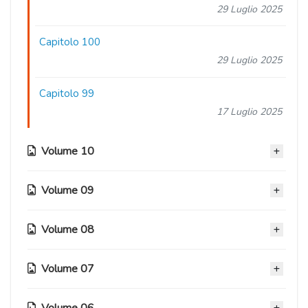
29 Luglio 2025
Capitolo 100
29 Luglio 2025
Capitolo 99
17 Luglio 2025
Volume 10
Volume 09
Capitolo 98
30 Giugno 2025
Volume 08
Capitolo 88
Capitolo 97
28 Settembre 2022
14 Giugno 2025
Volume 07
Capitolo 76
Capitolo 87
25 Aprile 2021
Capitolo 96
10 Settembre 2022