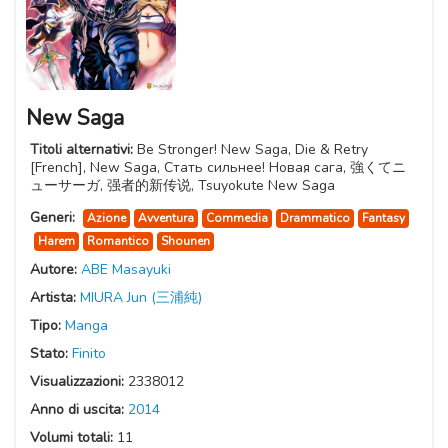
New Saga
Titoli alternativi:
Be Stronger! New Saga, Die & Retry
[French], New Saga, Стать сильнее! Новая сага, 強くてニ
ューサーガ, 强者的新传说, Tsuyokute New Saga
Generi:
Azione
Avventura
Commedia
Drammatico
Fantasy
Harem
Romantico
Shounen
Autore:
ABE Masayuki
Artista:
MIURA Jun (三浦純)
Tipo:
Manga
Stato:
Finito
Visualizzazioni:
2338012
Anno di uscita:
2014
Volumi totali:
11