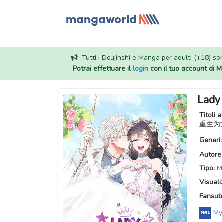
Tutti i Doujinshi e Manga per adulti (+18) sono
Potrai effettuare il
login
con il tuo account di
Lady
Titoli a
重生为女婴
Generi
Autore
Tipo:
M
Visuali
Fansub
My