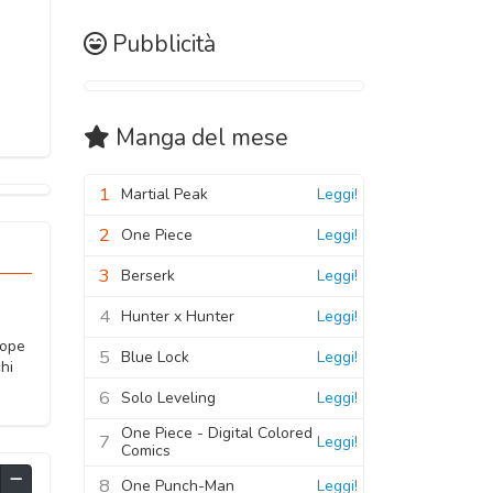
Pubblicità
Manga
del mese
1
Martial Peak
Leggi!
2
One Piece
Leggi!
3
Berserk
Leggi!
4
Hunter x Hunter
Leggi!
iope
5
Blue Lock
Leggi!
hi
6
Solo Leveling
Leggi!
One Piece - Digital Colored
7
Leggi!
Comics
8
One Punch-Man
Leggi!