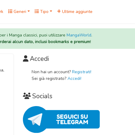
rk
Generi
Tipo
Ultime aggiunte
 per i Manga classici, puoi utilizzare
MangaWorld
.
rderai alcun dato, inclusi bookmarks e premium
!
Accedi
ка,
Non hai un account?
Registrati!
Sei già registrato?
Accedi!
Socials