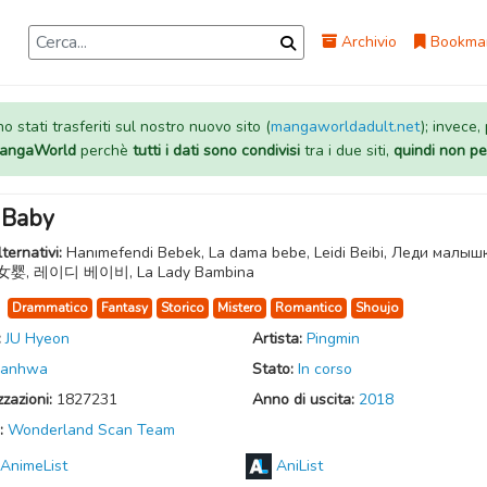
Archivio
Bookma
 stati trasferiti sul nostro nuovo sito (
mangaworldadult.net
); invece,
 MangaWorld
perchè
tutti i dati sono condivisi
tra i due siti,
quindi non pe
 Baby
lternativi:
Hanımefendi Bebek, La dama bebe, Leidi Beibi, Леди малыш
, 레이디 베이비, La Lady Bambina
:
Drammatico
Fantasy
Storico
Mistero
Romantico
Shoujo
:
JU Hyeon
Artista:
Pingmin
anhwa
Stato:
In corso
zzazioni:
1827231
Anno di uscita:
2018
:
Wonderland Scan Team
AnimeList
AniList