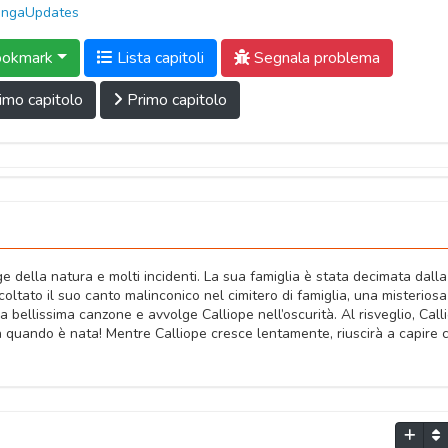
ngaUpdates
okmark
Lista capitoli
Segnala problema
imo capitolo
Primo capitolo
e della natura e molti incidenti. La sua famiglia è stata decimata dalla
oltato il suo canto malinconico nel cimitero di famiglia, una misteriosa
a bellissima canzone e avvolge Calliope nell’oscurità. Al risveglio, Call
a quando è nata! Mentre Calliope cresce lentamente, riuscirà a capire c