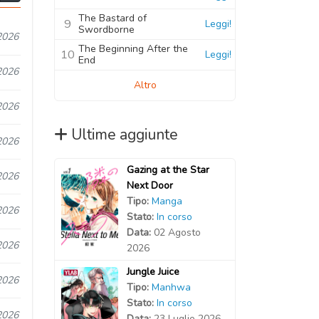
The Bastard of
9
Leggi!
Swordborne
2026
The Beginning After the
10
Leggi!
End
2026
Altro
2026
Ultime aggiunte
2026
Gazing at the Star
2026
Next Door
Tipo:
Manga
2026
Stato:
In corso
Data:
02 Agosto
2026
2026
Jungle Juice
2026
Tipo:
Manhwa
Stato:
In corso
2026
Data:
23 Luglio 2026