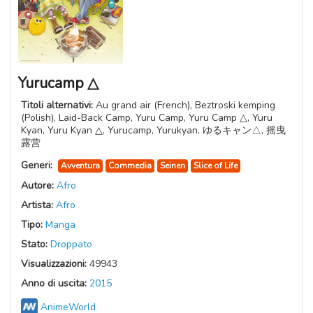
Yurucamp △
Titoli alternativi:
Au grand air (French), Beztroski kemping
(Polish), Laid-Back Camp, Yuru Camp, Yuru Camp △, Yuru
Kyan, Yuru Kyan △, Yurucamp, Yurukyan, ゆるキャン△, 摇曳
露营
Generi:
Avventura
Commedia
Seinen
Slice of Life
Autore:
Afro
Artista:
Afro
Tipo:
Manga
Stato:
Droppato
Visualizzazioni:
49943
Anno di uscita:
2015
AnimeWorld