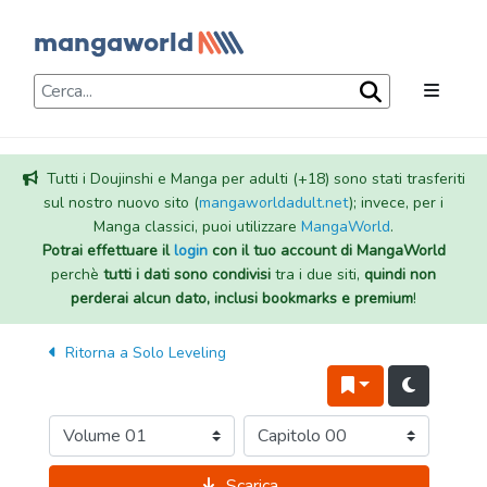
Tutti i Doujinshi e Manga per adulti (+18) sono stati trasferiti
sul nostro nuovo sito (
mangaworldadult.net
); invece, per i
Manga classici, puoi utilizzare
MangaWorld
.
Potrai effettuare il
login
con il tuo account di MangaWorld
perchè
tutti i dati sono condivisi
tra i due siti,
quindi non
perderai alcun dato, inclusi bookmarks e premium
!
Ritorna a
Solo Leveling
Scarica