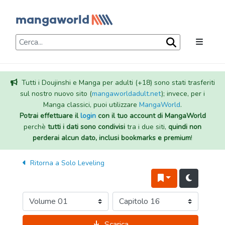
Tutti i Doujinshi e Manga per adulti (+18) sono stati trasferiti
sul nostro nuovo sito (
mangaworldadult.net
); invece, per i
Manga classici, puoi utilizzare
MangaWorld
.
Potrai effettuare il
login
con il tuo account di MangaWorld
perchè
tutti i dati sono condivisi
tra i due siti,
quindi non
perderai alcun dato, inclusi bookmarks e premium
!
Ritorna a
Solo Leveling
Scarica