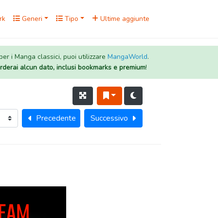
rk
Generi
Tipo
Ultime aggiunte
 per i Manga classici, puoi utilizzare
MangaWorld
.
rderai alcun dato, inclusi bookmarks e premium
!
Precedente
Successivo