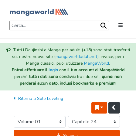
Tutti i Doujinshi e Manga per adulti (+18) sono stati trasferiti
sul nostro nuovo sito (
mangaworldadult.net
); invece, per i
Manga classici, puoi utilizzare
MangaWorld
.
Potrai effettuare il
login
con il tuo account di MangaWorld
perchè
tutti i dati sono condivisi
tra i due siti,
quindi non
perderai alcun dato, inclusi bookmarks e premium
!
Ritorna a
Solo Leveling
Scarica