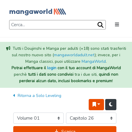
Tutti i Doujinshi e Manga per adulti (+18) sono stati trasferiti
sul nostro nuovo sito (
mangaworldadult.net
); invece, per i
Manga classici, puoi utilizzare
MangaWorld
.
Potrai effettuare il
login
con il tuo account di MangaWorld
perchè
tutti i dati sono condivisi
tra i due siti,
quindi non
perderai alcun dato, inclusi bookmarks e premium
!
Ritorna a
Solo Leveling
Scarica