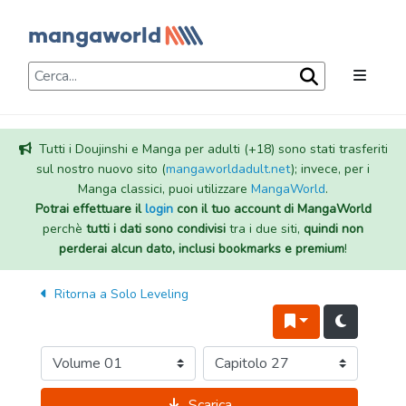
Tutti i Doujinshi e Manga per adulti (+18) sono stati trasferiti
sul nostro nuovo sito (
mangaworldadult.net
); invece, per i
Manga classici, puoi utilizzare
MangaWorld
.
Potrai effettuare il
login
con il tuo account di MangaWorld
perchè
tutti i dati sono condivisi
tra i due siti,
quindi non
perderai alcun dato, inclusi bookmarks e premium
!
Ritorna a
Solo Leveling
Scarica