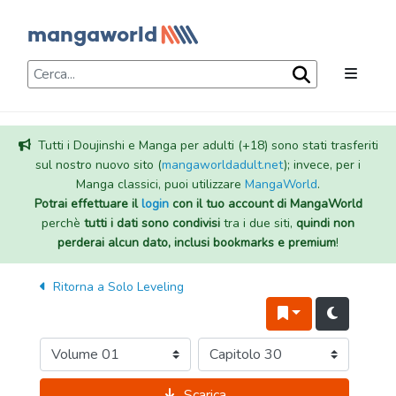
Tutti i Doujinshi e Manga per adulti (+18) sono stati trasferiti
sul nostro nuovo sito (
mangaworldadult.net
); invece, per i
Manga classici, puoi utilizzare
MangaWorld
.
Potrai effettuare il
login
con il tuo account di MangaWorld
perchè
tutti i dati sono condivisi
tra i due siti,
quindi non
perderai alcun dato, inclusi bookmarks e premium
!
Ritorna a
Solo Leveling
Scarica