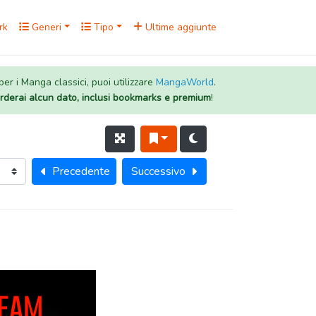
rk
Generi
Tipo
Ultime aggiunte
 per i Manga classici, puoi utilizzare
MangaWorld
.
rderai alcun dato, inclusi bookmarks e premium
!
Precedente
Successivo