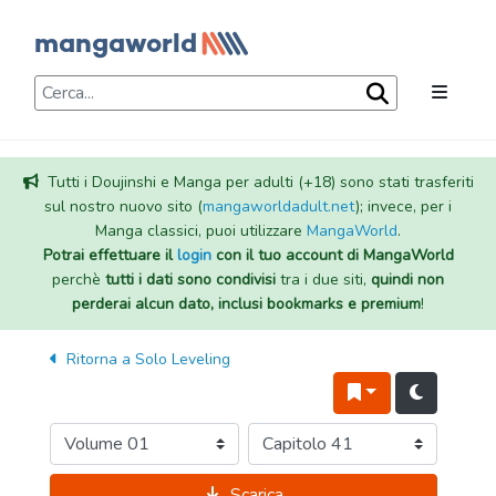
Tutti i Doujinshi e Manga per adulti (+18) sono stati trasferiti
sul nostro nuovo sito (
mangaworldadult.net
); invece, per i
Manga classici, puoi utilizzare
MangaWorld
.
Potrai effettuare il
login
con il tuo account di MangaWorld
perchè
tutti i dati sono condivisi
tra i due siti,
quindi non
perderai alcun dato, inclusi bookmarks e premium
!
Ritorna a
Solo Leveling
Scarica