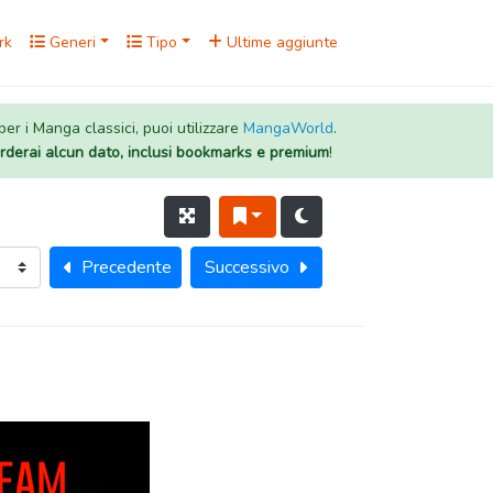
rk
Generi
Tipo
Ultime aggiunte
 per i Manga classici, puoi utilizzare
MangaWorld
.
rderai alcun dato, inclusi bookmarks e premium
!
Precedente
Successivo