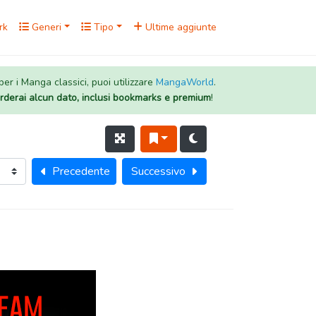
rk
Generi
Tipo
Ultime aggiunte
 per i Manga classici, puoi utilizzare
MangaWorld
.
rderai alcun dato, inclusi bookmarks e premium
!
Precedente
Successivo