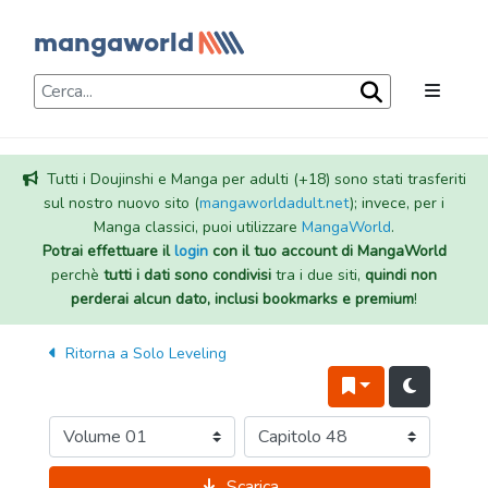
Tutti i Doujinshi e Manga per adulti (+18) sono stati trasferiti
sul nostro nuovo sito (
mangaworldadult.net
); invece, per i
Manga classici, puoi utilizzare
MangaWorld
.
Potrai effettuare il
login
con il tuo account di MangaWorld
perchè
tutti i dati sono condivisi
tra i due siti,
quindi non
perderai alcun dato, inclusi bookmarks e premium
!
Ritorna a
Solo Leveling
Scarica