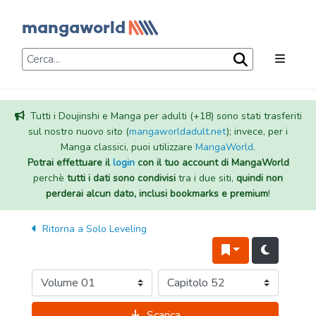
Tutti i Doujinshi e Manga per adulti (+18) sono stati trasferiti
sul nostro nuovo sito (
mangaworldadult.net
); invece, per i
Manga classici, puoi utilizzare
MangaWorld
.
Potrai effettuare il
login
con il tuo account di MangaWorld
perchè
tutti i dati sono condivisi
tra i due siti,
quindi non
perderai alcun dato, inclusi bookmarks e premium
!
Ritorna a
Solo Leveling
Scarica