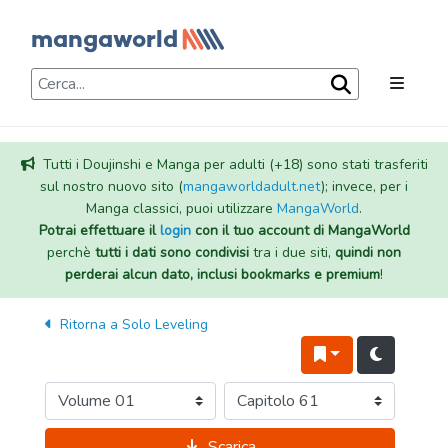
Tutti i Doujinshi e Manga per adulti (+18) sono stati trasferiti
sul nostro nuovo sito (
mangaworldadult.net
); invece, per i
Manga classici, puoi utilizzare
MangaWorld
.
Potrai effettuare il
login
con il tuo account di MangaWorld
perchè
tutti i dati sono condivisi
tra i due siti,
quindi non
perderai alcun dato, inclusi bookmarks e premium
!
Ritorna a
Solo Leveling
Scarica